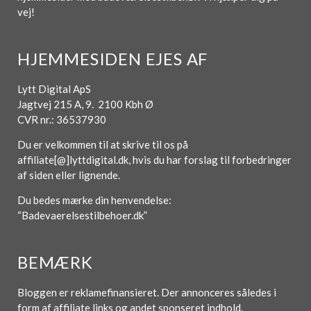
vej!
HJEMMESIDEN EJES AF
Lytt Digital ApS
Jagtvej 215 A, 9. 2100 Kbh Ø
CVR nr.: 36537930
Du er velkommen til at skrive til os på
affiliate[@]lyttdigital.dk, hvis du har forslag til forbedringer
af siden eller lignende.
Du bedes mærke din henvendelse:
“Badevaerelsestilbehoer.dk”
BEMÆRK
Bloggen er reklamefinansieret. Der annonceres således i
form af affiliate links og andet sponseret indhold.