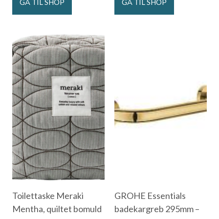
GÅ TIL SHOP
GÅ TIL SHOP
Toilettaske Meraki
GROHE Essentials
Mentha, quiltet bomuld
badekargreb 295mm –