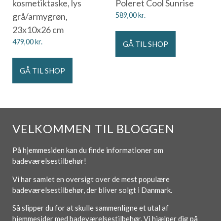
kosmetiktaske, lys
Poleret Cool Sunrise
grå/armygrøn,
589,00
kr.
23x10x26 cm
479,00
kr.
GÅ TIL SHOP
GÅ TIL SHOP
VELKOMMEN TIL BLOGGEN
På hjemmesiden kan du finde informationer om
badeværelsestilbehør!
Vi har samlet en oversigt over de mest populære
badeværelsestilbehør, der bliver solgt i Danmark.
Så slipper du for at skulle sammenligne et utal af
hjemmesider med badeværelsestilbehør. Vi hjælper dig på