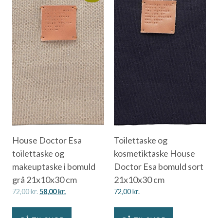
House Doctor Esa
Toilettaske og
toilettaske og
kosmetiktaske House
makeuptaske i bomuld
Doctor Esa bomuld sort
grå 21x10x30 cm
21x10x30 cm
72,00
kr.
58,00
kr.
72,00
kr.