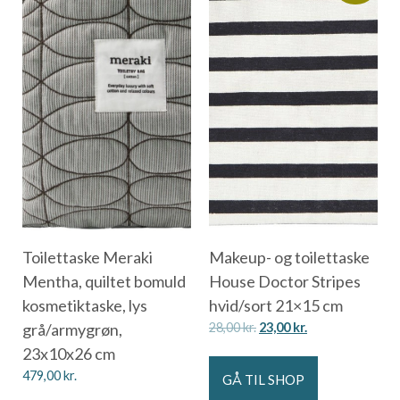
Toilettaske Meraki
Makeup- og toilettaske
Mentha, quiltet bomuld
House Doctor Stripes
kosmetiktaske, lys
hvid/sort 21×15 cm
grå/armygrøn,
28,00
kr.
23,00
kr.
23x10x26 cm
479,00
kr.
GÅ TIL SHOP