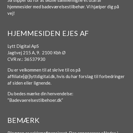
Så slipper du for at skulle sammenligne et utal af
hjemmesider med badeværelsestilbehør. Vi hjælper dig på
vej!
HJEMMESIDEN EJES AF
Lytt Digital ApS
Jagtvej 215 A, 9. 2100 Kbh Ø
CVR nr.: 36537930
Du er velkommen til at skrive til os på
affiliate[@]lyttdigital.dk, hvis du har forslag til forbedringer
af siden eller lignende.
Du bedes mærke din henvendelse:
“Badevaerelsestilbehoer.dk”
BEMÆRK
Bloggen er reklamefinansieret. Der annonceres således i