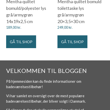
Mentha quiltet
Mentha quiltet bomuld
bomuld/polyester lys
toilettaske lys
grå/armygrøn
grå/armygrøn
14x19x2,5 cm
20×3,5×30 cm
189,00
kr.
249,00
kr.
GÅ TIL SHOP
GÅ TIL SHOP
VELKOMMEN TIL BLOGGEN
På hjemmesiden kan du finde informationer om
badeværelsestilbehør!
Vi har samlet en oversigt over de mest populære
badeværelsestilbehør, der bliver solgt i Danmark.