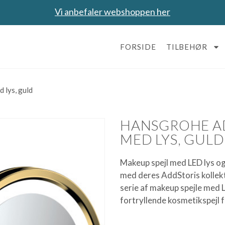
Vi anbefaler webshoppen her
FORSIDE
TILBEHØR
 lys, guld
HANSGROHE AD
MED LYS, GULD
Makeup spejl med LED lys o
med deres AddStoris kollek
serie af makeup spejle med LE
fortryllende kosmetikspejl 