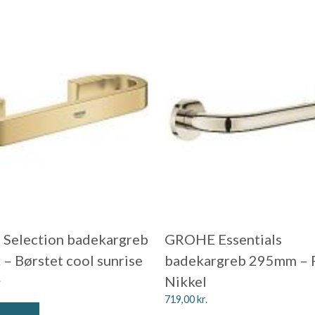
Selection badekargreb
GROHE Essentials
– Børstet cool sunrise
badekargreb 295mm – 
.
Nikkel
719,00
kr.