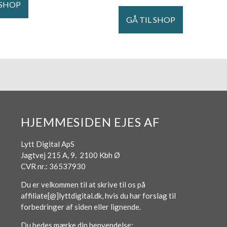
 SHOP
GÅ TIL SHOP
HJEMMESIDEN EJES AF
Lytt Digital ApS
Jagtvej 215 A, 9. 2100 Kbh Ø
CVR nr.: 36537930
Du er velkommen til at skrive til os på
affiliate[@]lyttdigital.dk, hvis du har forslag til
forbedringer af siden eller lignende.
Du bedes mærke din henvendelse: