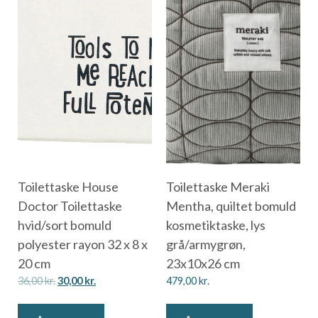
Toilettaske House
Toilettaske Meraki
Doctor Toilettaske
Mentha, quiltet bomuld
hvid/sort bomuld
kosmetiktaske, lys
polyester rayon 32 x 8 x
grå/armygrøn,
20 cm
23x10x26 cm
36,00
kr.
30,00
kr.
479,00
kr.