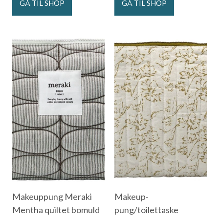
GÅ TIL SHOP
GÅ TIL SHOP
Makeuppung Meraki
Makeup-
Mentha quiltet bomuld
pung/toilettaske