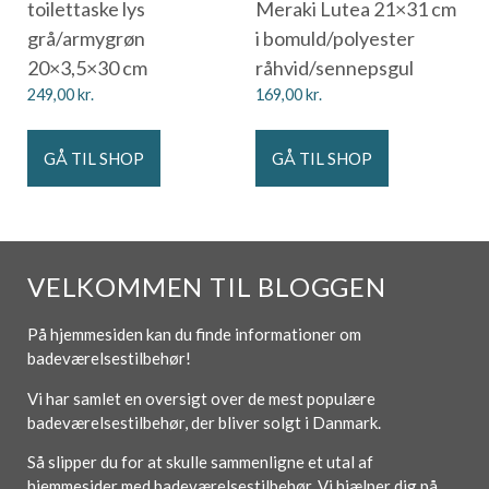
toilettaske lys
Meraki Lutea 21×31 cm
grå/armygrøn
i bomuld/polyester
20×3,5×30 cm
råhvid/sennepsgul
249,00
kr.
169,00
kr.
GÅ TIL SHOP
GÅ TIL SHOP
VELKOMMEN TIL BLOGGEN
På hjemmesiden kan du finde informationer om
badeværelsestilbehør!
Vi har samlet en oversigt over de mest populære
badeværelsestilbehør, der bliver solgt i Danmark.
Så slipper du for at skulle sammenligne et utal af
hjemmesider med badeværelsestilbehør. Vi hjælper dig på