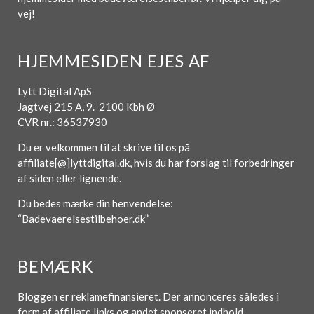
vej!
HJEMMESIDEN EJES AF
Lytt Digital ApS
Jagtvej 215 A, 9. 2100 Kbh Ø
CVR nr.: 36537930
Du er velkommen til at skrive til os på
affiliate[@]lyttdigital.dk, hvis du har forslag til forbedringer
af siden eller lignende.
Du bedes mærke din henvendelse:
“Badevaerelsestilbehoer.dk”
BEMÆRK
Bloggen er reklamefinansieret. Der annonceres således i
form af affiliate links og andet sponseret indhold.