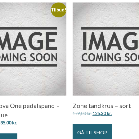
Tilbud!
ova One pedalspand –
Zone tandkrus – sort
179,00
kr.
125,30
kr.
lue
385,00
kr.
GÅ TIL SHOP