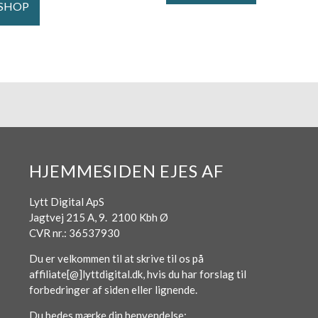
 SHOP
HJEMMESIDEN EJES AF
Lytt Digital ApS
Jagtvej 215 A, 9. 2100 Kbh Ø
CVR nr.: 36537930
Du er velkommen til at skrive til os på
affiliate[@]lyttdigital.dk, hvis du har forslag til
forbedringer af siden eller lignende.
Du bedes mærke din henvendelse: