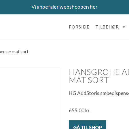
Vi anbefaler webshoppen her
FORSIDE
TILBEHØR
enser mat sort
HANSGROHE A
MAT SORT
HG AddStoris sæbedispense
655,00
kr.
GÅ TIL SHOP