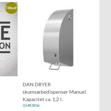
Tilbud!
DAN DRYER
skumsæbedispenser Manuel.
Kapacitet ca. 1,2 l.
3.549,00
kr.