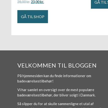
GÅ TIL
28,00
kr.
23,00
kr.
GÅ TIL SHOP
VELKOMMEN TIL BLOGGEN
På hjemmesiden kan du finde informationer om
badeværelsestilbehør!
Vi har samlet en oversigt over de mest populære
badeværelsestilbehør, der bliver solgt i Danmark.
Så slipper du for at skulle sammenligne et utal af