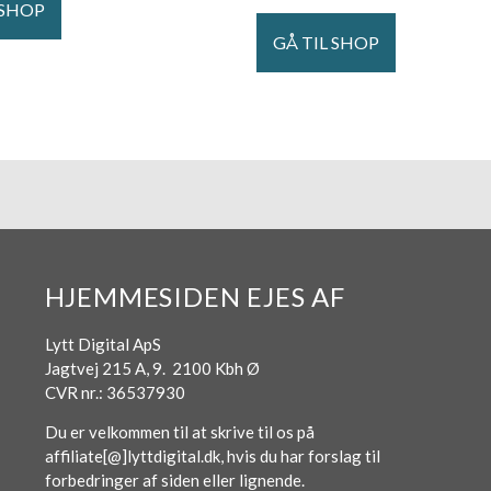
 SHOP
GÅ TIL SHOP
HJEMMESIDEN EJES AF
Lytt Digital ApS
Jagtvej 215 A, 9. 2100 Kbh Ø
CVR nr.: 36537930
Du er velkommen til at skrive til os på
affiliate[@]lyttdigital.dk, hvis du har forslag til
forbedringer af siden eller lignende.