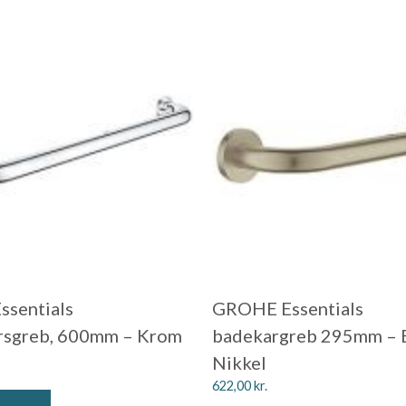
ssentials
GROHE Essentials
rsgreb, 600mm – Krom
badekargreb 295mm – 
Nikkel
622,00
kr.