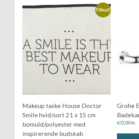
Tilbud!
Makeup taske House Doctor
Grohe E
Smile hvid/sort 21 x 15 cm
Badeka
672,00
kr.
bomuld/polyester med
inspirerende budskab