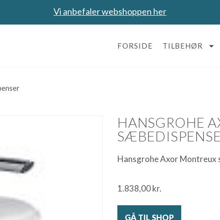
Vi anbefaler webshoppen her
FORSIDE
TILBEHØR
penser
HANSGROHE A
SÆBEDISPENS
Hansgrohe Axor Montreux 
1.838,00
kr.
GÅ TIL SHOP