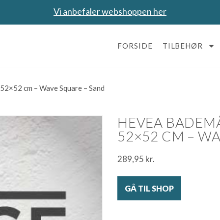
Vi anbefaler webshoppen her
FORSIDE
TILBEHØR
 52×52 cm – Wave Square – Sand
HEVEA BADEMÅ
52×52 CM – W
289,95
kr.
GÅ TIL SHOP