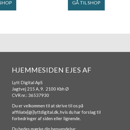
 SHOP
GÅ TIL SHOP
HJEMMESIDEN EJES AF
Lytt Digital ApS
Jagtvej 215 A, 9. 2100 Kbh Ø
CVR nr.: 36537930
Du er velkommen til at skrive til os på
affiliate[@]lyttdigital.dk, hvis du har forslag til
forbedringer af siden eller lignende.
Du bedes mærke din henvendelse: