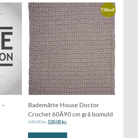
Tilbud!
 –
Bademåtte House Doctor
Crochet 60Ã90 cm grå bomuld
639,00
kr.
530,00
kr.