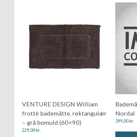
VENTURE DESIGN William
Bademåt
frotté bademåtte, rektangulær
Nordal
399,00
kr.
– grå bomuld (60×90)
229,00
kr.