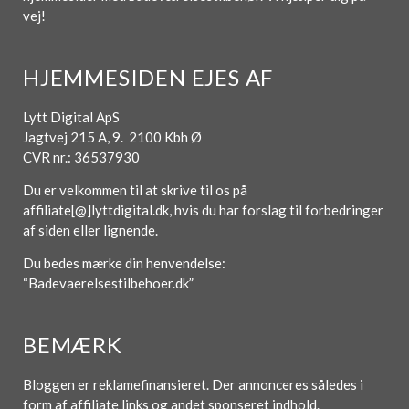
vej!
HJEMMESIDEN EJES AF
Lytt Digital ApS
Jagtvej 215 A, 9. 2100 Kbh Ø
CVR nr.: 36537930
Du er velkommen til at skrive til os på
affiliate[@]lyttdigital.dk, hvis du har forslag til forbedringer
af siden eller lignende.
Du bedes mærke din henvendelse:
“Badevaerelsestilbehoer.dk”
BEMÆRK
Bloggen er reklamefinansieret. Der annonceres således i
form af affiliate links og andet sponseret indhold.