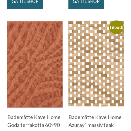
GÅ TIL SHOP
GÅ TIL SHOP
Tilbud!
Bademåtte Kave Home
Bademåtte Kave Home
Goda terrakotta 60×90
Azuray i massiv teak