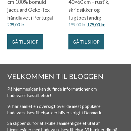
cm 100% bomuld
40×60 cm – rustik,
jacquard Oeko-Tex
skridsikker og
håndlavet i Portugal
fugtbestandig
239,00
kr.
199,00
kr.
175,00
kr.
GÅ TIL SHOP
GÅ TIL SHOP
VELKOMMEN TIL BLOGGEN
På hjemmesiden kan du finde informationer om
badeværelsestilbehør!
Vi har samlet en oversigt over de mest populære
badeværelsestilbehør, der bliver solgt i Danmark.
Så slipper du for at skulle sammenligne et utal af
hjemmesider med badeværelsestilbehør. Vi hjælper dig på