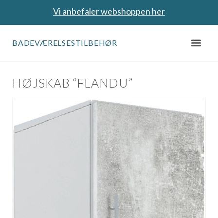
Vi anbefaler webshoppen her
BADEVÆRELSESTILBEHØR
HØJSKAB “FLANDU”