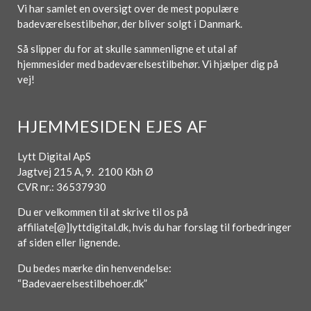
Vi har samlet en oversigt over de mest populære
badeværelsestilbehør, der bliver solgt i Danmark.
Så slipper du for at skulle sammenligne et utal af
hjemmesider med badeværelsestilbehør. Vi hjælper dig på
vej!
HJEMMESIDEN EJES AF
Lytt Digital ApS
Jagtvej 215 A, 9. 2100 Kbh Ø
CVR nr.: 36537930
Du er velkommen til at skrive til os på
affiliate[@]lyttdigital.dk, hvis du har forslag til forbedringer
af siden eller lignende.
Du bedes mærke din henvendelse:
“Badevaerelsestilbehoer.dk”