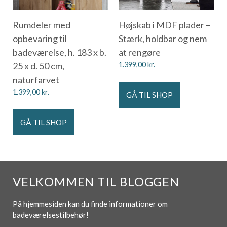
Rumdeler med
Højskab i MDF plader –
opbevaring til
Stærk, holdbar og nem
badeværelse, h. 183 x b.
at rengøre
25 x d. 50 cm,
1.399,00
kr.
naturfarvet
1.399,00
kr.
GÅ TIL SHOP
GÅ TIL SHOP
VELKOMMEN TIL BLOGGEN
På hjemmesiden kan du finde informationer om
badeværelsestilbehør!