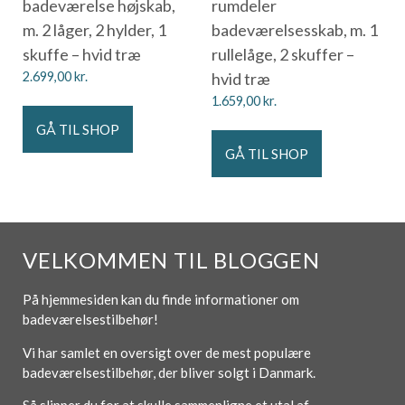
badeværelse højskab,
rumdeler
m. 2 låger, 2 hylder, 1
badeværelsesskab, m. 1
skuffe – hvid træ
rullelåge, 2 skuffer –
2.699,00
kr.
hvid træ
1.659,00
kr.
GÅ TIL SHOP
GÅ TIL SHOP
VELKOMMEN TIL BLOGGEN
På hjemmesiden kan du finde informationer om
badeværelsestilbehør!
Vi har samlet en oversigt over de mest populære
badeværelsestilbehør, der bliver solgt i Danmark.