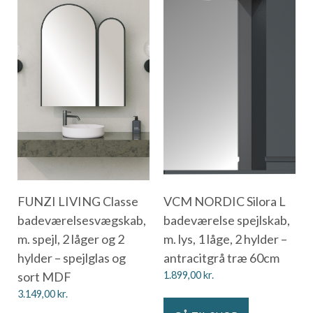
FUNZI LIVING Classe
VCM NORDIC Silora L
badeværelsesvægskab,
badeværelse spejlskab,
m. spejl, 2 låger og 2
m. lys, 1 låge, 2 hylder –
hylder – spejlglas og
antracitgrå træ 60cm
sort MDF
1.899,00
kr.
3.149,00
kr.