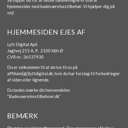
Så slipper du for at skulle sammenligne et utal af
hjemmesider med badeværelsestilbehør. Vi hjælper dig på
vej!
HJEMMESIDEN EJES AF
Lytt Digital ApS
Jagtvej 215 A, 9. 2100 Kbh Ø
CVR nr.: 36537930
Du er velkommen til at skrive til os på
affiliate[@]lyttdigital.dk, hvis du har forslag til forbedringer
af siden eller lignende.
Du bedes mærke din henvendelse:
“Badevaerelsestilbehoer.dk”
BEMÆRK
Bloggen er reklamefinansieret. Der annonceres således i