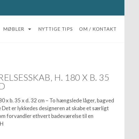
MØBLER
NYTTIGE TIPS
OM / KONTAKT
LSESSKAB, H. 180 X B. 35
ID
80 x b. 35 x d. 32 cm – To hængslede låger, bagved
fe Det er lykkedes designeren at skabe et særligt
som forvandler ethvert badeværelse til en
 H