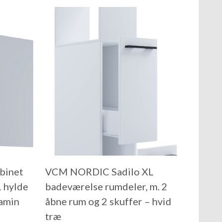
binet
VCM NORDIC Sadilo XL
1 hylde
badeværelse rumdeler, m. 2
lamin
åbne rum og 2 skuffer – hvid
træ