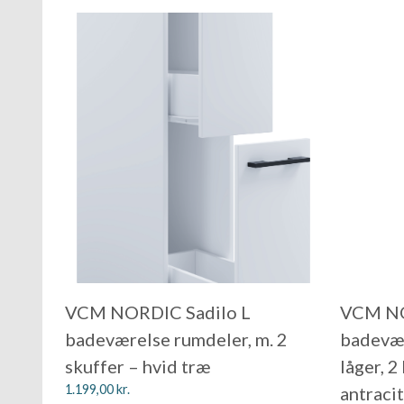
VCM NORDIC Sadilo L
VCM NO
badeværelse rumdeler, m. 2
badevær
skuffer – hvid træ
låger, 2
1.199,00
kr.
antraci