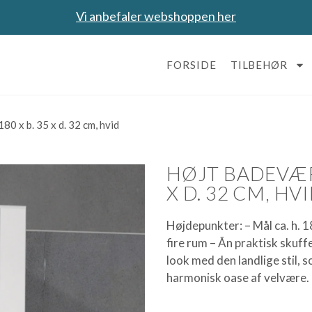
Vi anbefaler webshoppen her
FORSIDE
TILBEHØR
80 x b. 35 x d. 32 cm, hvid
HØJT BADEVÆRE
X D. 32 CM, HV
Højdepunkter: – Mål ca. h. 1
fire rum – Ãn praktisk skuf
look med den landlige stil, 
harmonisk oase af velvære.