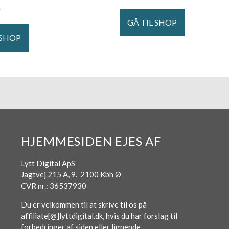
.
GÅ TIL SHOP
 SHOP
HJEMMESIDEN EJES AF
Lytt Digital ApS
Jagtvej 215 A, 9. 2100 Kbh Ø
CVR nr.: 36537930
Du er velkommen til at skrive til os på
affiliate[@]lyttdigital.dk, hvis du har forslag til
forbedringer af siden eller lignende.