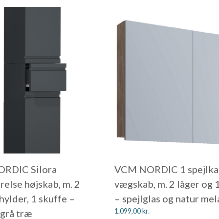
RDIC Silora
VCM NORDIC 1 spejlka
else højskab, m. 2
vægskab, m. 2 låger og 
 hylder, 1 skuffe –
– spejlglas og natur me
1.099,00
kr.
tgrå træ