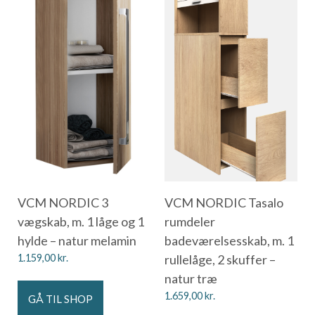
VCM NORDIC 3
VCM NORDIC Tasalo
vægskab, m. 1 låge og 1
rumdeler
hylde – natur melamin
badeværelsesskab, m. 1
1.159,00
kr.
rullelåge, 2 skuffer –
natur træ
1.659,00
kr.
GÅ TIL SHOP