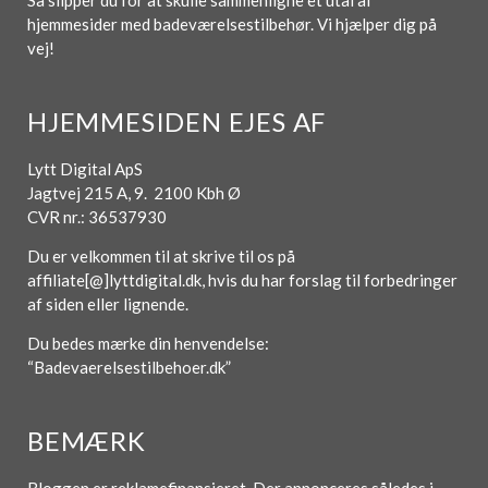
Så slipper du for at skulle sammenligne et utal af
hjemmesider med badeværelsestilbehør. Vi hjælper dig på
vej!
HJEMMESIDEN EJES AF
Lytt Digital ApS
Jagtvej 215 A, 9. 2100 Kbh Ø
CVR nr.: 36537930
Du er velkommen til at skrive til os på
affiliate[@]lyttdigital.dk, hvis du har forslag til forbedringer
af siden eller lignende.
Du bedes mærke din henvendelse:
“Badevaerelsestilbehoer.dk”
BEMÆRK
Bloggen er reklamefinansieret. Der annonceres således i