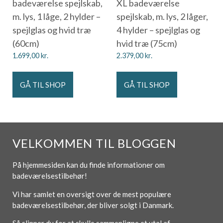
badeværelse spejlskab,
XL badeværelse
m. lys, 1 låge, 2 hylder –
spejlskab, m. lys, 2 låger,
spejlglas og hvid træ
4 hylder – spejlglas og
(60cm)
hvid træ (75cm)
1.699,00
kr.
2.379,00
kr.
GÅ TIL SHOP
GÅ TIL SHOP
VELKOMMEN TIL BLOGGEN
På hjemmesiden kan du finde informationer om
badeværelsestilbehør!
Vi har samlet en oversigt over de mest populære
badeværelsestilbehør, der bliver solgt i Danmark.