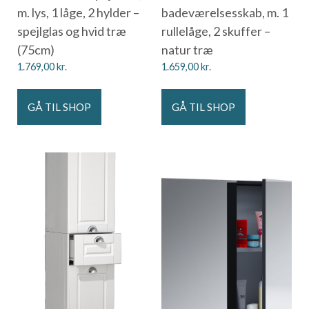
m. lys, 1 låge, 2 hylder –
badeværelsesskab, m. 1
spejlglas og hvid træ
rullelåge, 2 skuffer –
(75cm)
natur træ
1.769,00
kr.
1.659,00
kr.
GÅ TIL SHOP
GÅ TIL SHOP