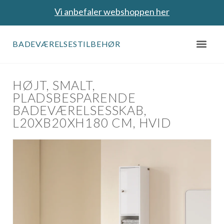
Vi anbefaler webshoppen her
BADEVÆRELSESTILBEHØR
HØJT, SMALT,
PLADSBESPARENDE
BADEVÆRELSESSKAB,
L20XB20XH180 CM, HVID