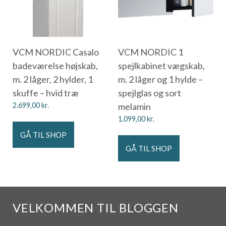
VCM NORDIC Casalo
VCM NORDIC 1
badeværelse højskab,
spejlkabinet vægskab,
m. 2 låger, 2 hylder, 1
m. 2 låger og 1 hylde –
skuffe – hvid træ
spejlglas og sort
2.699,00
kr.
melamin
1.099,00
kr.
GÅ TIL SHOP
GÅ TIL SHOP
VELKOMMEN TIL BLOGGEN