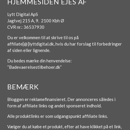
HJEMMESIDEN EJES AF
Lytt Digital ApS
Jagtvej 215 A, 9. 2100 Kbh Ø
CVR nr.: 36537930
Du er velkommen til at skrive til os på
affiliate[@]lyttdigital.dk, hvis du har forslag til forbedringer
af siden eller lignende.
Du bedes mærke din henvendelse:
“Badevaerelsestilbehoer.dk”
BEMÆRK
Bloggen er reklamefinansieret. Der annonceres således i
form af affiliate links og andet sponseret indhold.
Alle produktlinks er som udgangspunkt affiliate links.
Vælger du at købe et produkt, efter at have klikket på et link,