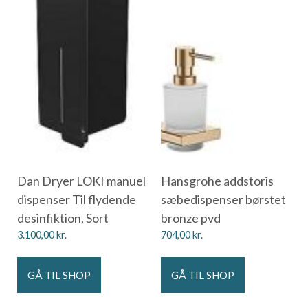
Dan Dryer LOKI manuel
Hansgrohe addstoris
dispenser Til flydende
sæbedispenser børstet
desinfiktion, Sort
bronze pvd
3.100,00
kr.
704,00
kr.
GÅ TIL SHOP
GÅ TIL SHOP