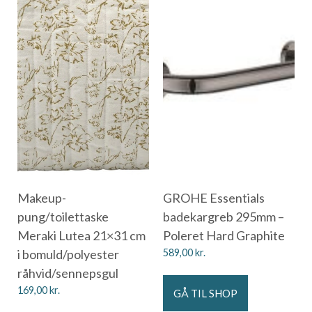
Makeup-
GROHE Essentials
pung/toilettaske
badekargreb 295mm –
Meraki Lutea 21×31 cm
Poleret Hard Graphite
i bomuld/polyester
589,00
kr.
råhvid/sennepsgul
169,00
kr.
GÅ TIL SHOP