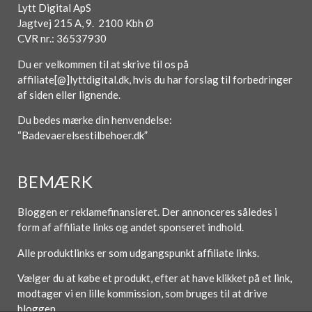
Lytt Digital ApS
Jagtvej 215 A, 9. 2100 Kbh Ø
CVR nr.: 36537930
Du er velkommen til at skrive til os på
affiliate[@]lyttdigital.dk, hvis du har forslag til forbedringer
af siden eller lignende.
Du bedes mærke din henvendelse:
“Badevaerelsestilbehoer.dk”
BEMÆRK
Bloggen er reklamefinansieret. Der annonceres således i
form af affiliate links og andet sponseret indhold.
Alle produktlinks er som udgangspunkt affiliate links.
Vælger du at købe et produkt, efter at have klikket på et link,
modtager vi en lille kommission, som bruges til at drive
bloggen.