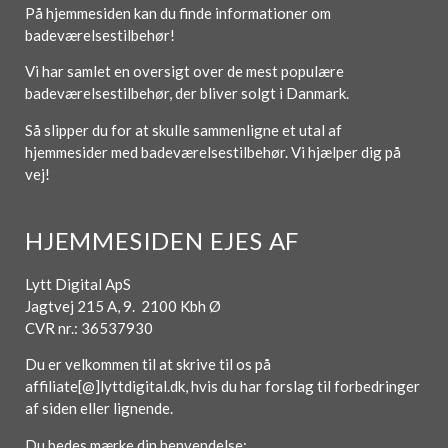
På hjemmesiden kan du finde informationer om
badeværelsestilbehør!
Vi har samlet en oversigt over de mest populære
badeværelsestilbehør, der bliver solgt i Danmark.
Så slipper du for at skulle sammenligne et utal af
hjemmesider med badeværelsestilbehør. Vi hjælper dig på
vej!
HJEMMESIDEN EJES AF
Lytt Digital ApS
Jagtvej 215 A, 9. 2100 Kbh Ø
CVR nr.: 36537930
Du er velkommen til at skrive til os på
affiliate[@]lyttdigital.dk, hvis du har forslag til forbedringer
af siden eller lignende.
Du bedes mærke din henvendelse: