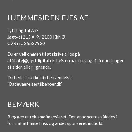
HJEMMESIDEN EJES AF
Lytt Digital ApS
Jagtvej 215 A, 9. 2100 Kbh Ø
CVR nr.: 36537930
Du er velkommen til at skrive til os på
affiliate[@]lyttdigital.dk, hvis du har forslag til forbedringer
af siden eller lignende.
Du bedes mærke din henvendelse:
“Badevaerelsestilbehoer.dk”
BEMÆRK
Bloggen er reklamefinansieret. Der annonceres således i
form af affiliate links og andet sponseret indhold.