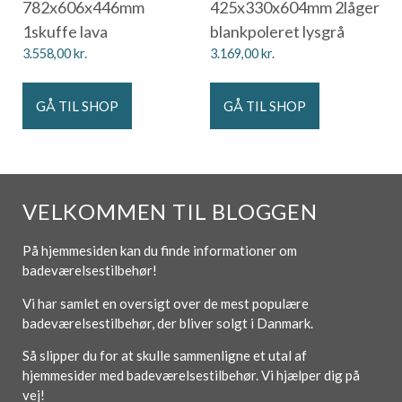
782x606x446mm
425x330x604mm 2låger
1skuffe lava
blankpoleret lysgrå
3.558,00
kr.
3.169,00
kr.
GÅ TIL SHOP
GÅ TIL SHOP
VELKOMMEN TIL BLOGGEN
På hjemmesiden kan du finde informationer om
badeværelsestilbehør!
Vi har samlet en oversigt over de mest populære
badeværelsestilbehør, der bliver solgt i Danmark.
Så slipper du for at skulle sammenligne et utal af
hjemmesider med badeværelsestilbehør. Vi hjælper dig på
vej!