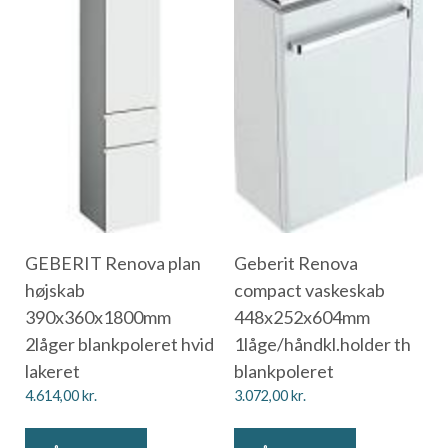
GEBERIT Renova plan
Geberit Renova
højskab
compact vaskeskab
390x360x1800mm
448x252x604mm
2låger blankpoleret hvid
1låge/håndkl.holder th
lakeret
blankpoleret
4.614,00
kr.
3.072,00
kr.