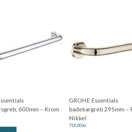
ssentials
GROHE Essentials
rsgreb, 600mm – Krom
badekargreb 295mm – 
Nikkel
719,00
kr.