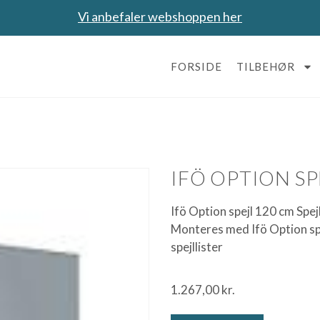
Vi anbefaler webshoppen her
FORSIDE
TILBEHØR
IFÖ OPTION SP
Ifö Option spejl 120 cm Spe
Monteres med Ifö Option sp
spejllister
1.267,00
kr.