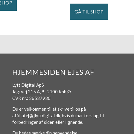
 SHOP
GÅ TIL SHOP
HJEMMESIDEN EJES AF
Lytt Digital ApS
Jagtvej 215 A, 9. 2100 Kbh Ø
CVR nr.: 36537930
Du er velkommen til at skrive til os på
affiliate[@]lyttdigital.dk, hvis du har forslag til
forbedringer af siden eller lignende.
Du bedes mærke din henvendelse: