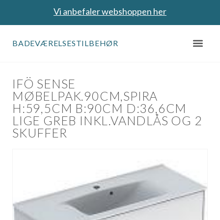
Vi anbefaler webshoppen her
BADEVÆRELSESTILBEHØR
IFÖ SENSE
MØBELPAK.90CM,SPIRA
H:59,5CM B:90CM D:36,6CM
LIGE GREB INKL.VANDLÅS OG 2
SKUFFER