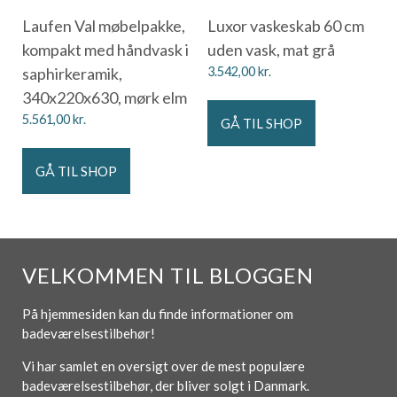
Laufen Val møbelpakke,
Luxor vaskeskab 60 cm
kompakt med håndvask i
uden vask, mat grå
saphirkeramik,
3.542,00
kr.
340x220x630, mørk elm
5.561,00
kr.
GÅ TIL SHOP
GÅ TIL SHOP
VELKOMMEN TIL BLOGGEN
På hjemmesiden kan du finde informationer om
badeværelsestilbehør!
Vi har samlet en oversigt over de mest populære
badeværelsestilbehør, der bliver solgt i Danmark.