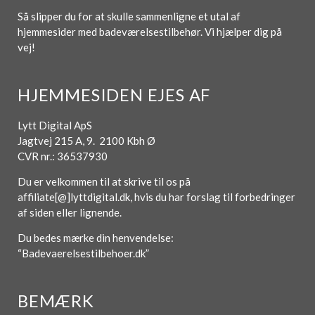
Så slipper du for at skulle sammenligne et utal af
hjemmesider med badeværelsestilbehør. Vi hjælper dig på
vej!
HJEMMESIDEN EJES AF
Lytt Digital ApS
Jagtvej 215 A, 9. 2100 Kbh Ø
CVR nr.: 36537930
Du er velkommen til at skrive til os på
affiliate[@]lyttdigital.dk, hvis du har forslag til forbedringer
af siden eller lignende.
Du bedes mærke din henvendelse:
“Badevaerelsestilbehoer.dk”
BEMÆRK