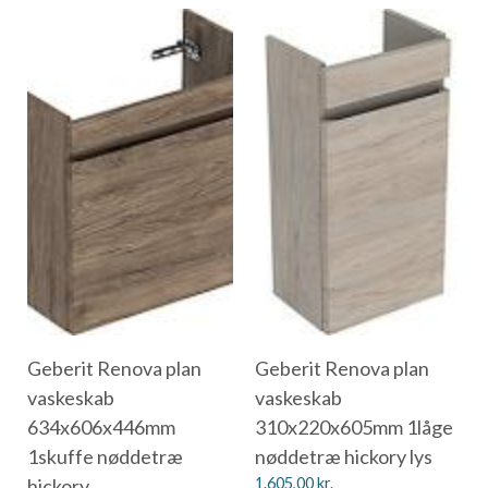
Geberit Renova plan
Geberit Renova plan
vaskeskab
vaskeskab
634x606x446mm
310x220x605mm 1låge
1skuffe nøddetræ
nøddetræ hickory lys
hickory
1.605,00
kr.