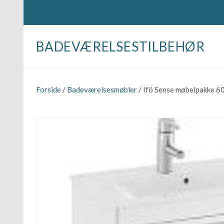
BADEVÆRELSESTILBEHØR
Forside
/
Badeværelsesmøbler
/ Ifö Sense møbelpakke 6