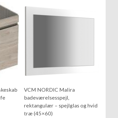
skeskab
VCM NORDIC Malira
fe
badeværelsesspejl,
rektangulær – spejlglas og hvid
træ (45×60)