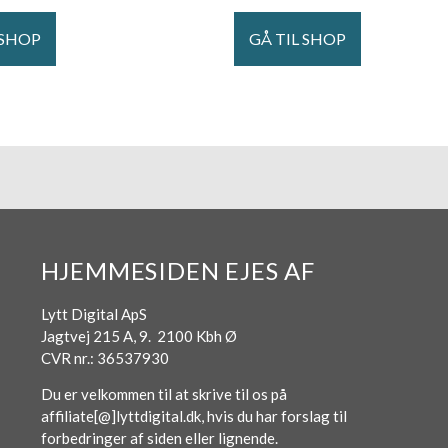
 SHOP
GÅ TIL SHOP
HJEMMESIDEN EJES AF
Lytt Digital ApS
Jagtvej 215 A, 9. 2100 Kbh Ø
CVR nr.: 36537930
Du er velkommen til at skrive til os på
affiliate[@]lyttdigital.dk, hvis du har forslag til
forbedringer af siden eller lignende.