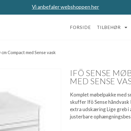
Vi anbefaler webshoppen her
FORSIDE
TILBEHØR
0 cm Compact med Sense vask
IFÖ SENSE MØ
MED SENSE VA
Komplet møbelpakke med sm
skuffer Ifö Sense håndvask I
extra udskæring Lige greb i
justerbare ophængningsbes