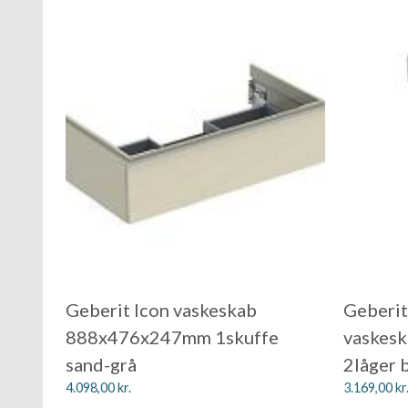
Geberit Icon vaskeskab
Geberit
888x476x247mm 1skuffe
vaskes
sand-grå
2låger 
4.098,00
kr.
3.169,00
kr