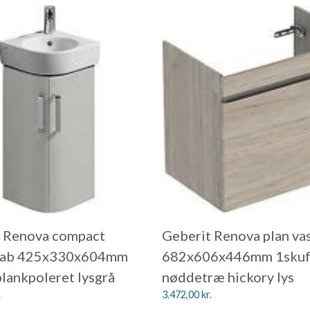
 Renova compact
Geberit Renova plan va
kab 425x330x604mm
682x606x446mm 1skuf
blankpoleret lysgrå
nøddetræ hickory lys
.
3.472,00
kr.