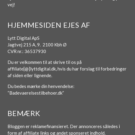
vej!
HJEMMESIDEN EJES AF
Lytt Digital ApS
Jagtvej 215 A, 9. 2100 Kbh Ø
CVR nr.: 36537930
Du er velkommen til at skrive til os på
affiliate[@]lyttdigital.dk, hvis du har forslag til forbedringer
af siden eller lignende.
Du bedes mærke din henvendelse:
“Badevaerelsestilbehoer.dk”
BEMÆRK
Bloggen er reklamefinansieret. Der annonceres således i
form af affiliate links og andet sponseret indhold.