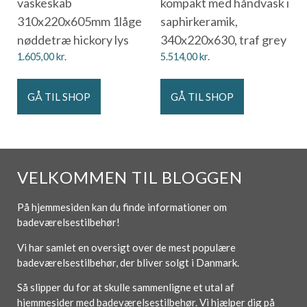
vaskeskab
kompakt med håndvask i
310x220x605mm 1låge
saphirkeramik,
nøddetræ hickory lys
340x220x630, traf grey
1.605,00
kr.
5.514,00
kr.
GÅ TIL SHOP
GÅ TIL SHOP
VELKOMMEN TIL BLOGGEN
På hjemmesiden kan du finde informationer om
badeværelsestilbehør!
Vi har samlet en oversigt over de mest populære
badeværelsestilbehør, der bliver solgt i Danmark.
Så slipper du for at skulle sammenligne et utal af
hjemmesider med badeværelsestilbehør. Vi hjælper dig på