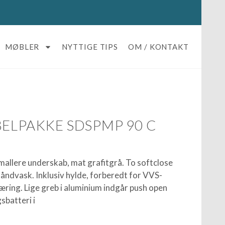
MØBLER
NYTTIGE TIPS
OM / KONTAKT
BELPAKKE SDSPMP 90 C
llere underskab, mat grafitgrå. To softclose
håndvask. Inklusiv hylde, forberedt for VVS-
æring. Lige greb i aluminium indgår push open
sbatteri i