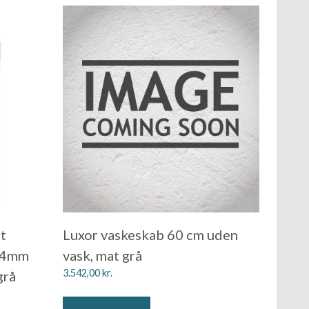
t
Luxor vaskeskab 60 cm uden
04mm
vask, mat grå
3.542,00
kr.
grå