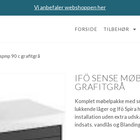
Vi anbefaler webshoppen her
FORSIDE
TILBEHØR
spmp 90 c grafitgrå
IFÖ SENSE MØ
GRAFITGRÅ
Komplet møbelpakke med sma
lukkende låger og Ifö Spira 
installation uden extra udsk
indsats. vandlås og Blanding