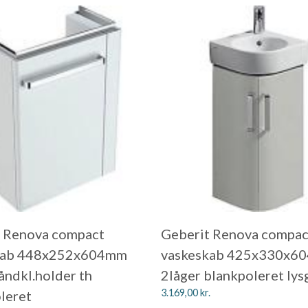
 Renova compact
Geberit Renova compac
kab 448x252x604mm
vaskeskab 425x330x6
åndkl.holder th
2låger blankpoleret lys
3.169,00
kr.
leret