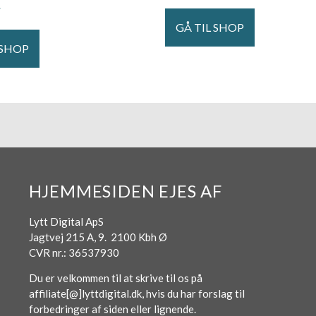
.
GÅ TIL SHOP
 SHOP
HJEMMESIDEN EJES AF
Lytt Digital ApS
Jagtvej 215 A, 9. 2100 Kbh Ø
CVR nr.: 36537930
Du er velkommen til at skrive til os på
affiliate[@]lyttdigital.dk, hvis du har forslag til
forbedringer af siden eller lignende.