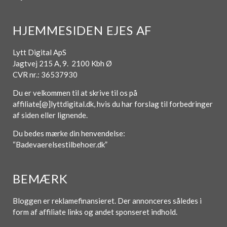
HJEMMESIDEN EJES AF
Lytt Digital ApS
Jagtvej 215 A, 9. 2100 Kbh Ø
CVR nr.: 36537930
Du er velkommen til at skrive til os på
affiliate[@]lyttdigital.dk, hvis du har forslag til forbedringer
af siden eller lignende.
Du bedes mærke din henvendelse:
“Badevaerelsestilbehoer.dk”
BEMÆRK
Bloggen er reklamefinansieret. Der annonceres således i
form af affiliate links og andet sponseret indhold.