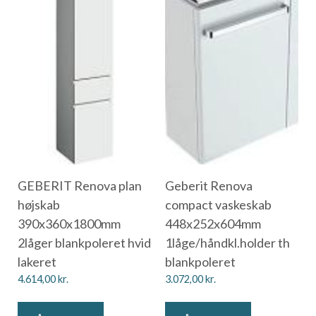
GEBERIT Renova plan
Geberit Renova
højskab
compact vaskeskab
390x360x1800mm
448x252x604mm
2låger blankpoleret hvid
1låge/håndkl.holder th
lakeret
blankpoleret
4.614,00
kr.
3.072,00
kr.