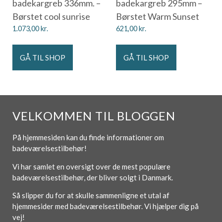
badekargreb 336mm. –
badekargreb 295mm –
Børstet cool sunrise
Børstet Warm Sunset
1.073,00
kr.
621,00
kr.
GÅ TIL SHOP
GÅ TIL SHOP
VELKOMMEN TIL BLOGGEN
På hjemmesiden kan du finde informationer om
badeværelsestilbehør!
Vi har samlet en oversigt over de mest populære
badeværelsestilbehør, der bliver solgt i Danmark.
Så slipper du for at skulle sammenligne et utal af
hjemmesider med badeværelsestilbehør. Vi hjælper dig på
vej!