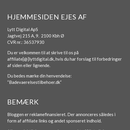
HJEMMESIDEN EJES AF
Lytt Digital ApS
Jagtvej 215 A, 9. 2100 Kbh Ø
CVR nr.: 36537930
Du er velkommen til at skrive til os på
affiliate[@]lyttdigital.dk, hvis du har forslag til forbedringer
af siden eller lignende.
Du bedes mærke din henvendelse:
“Badevaerelsestilbehoer.dk”
BEMÆRK
Bloggen er reklamefinansieret. Der annonceres således i
form af affiliate links og andet sponseret indhold.