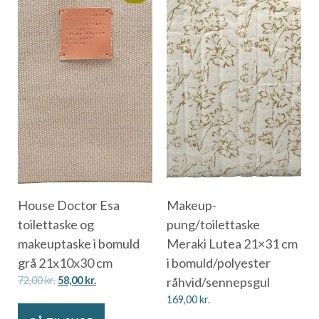
House Doctor Esa
Makeup-
toilettaske og
pung/toilettaske
makeuptaske i bomuld
Meraki Lutea 21×31 cm
grå 21x10x30 cm
i bomuld/polyester
72,00
kr.
58,00
kr.
råhvid/sennepsgul
169,00
kr.