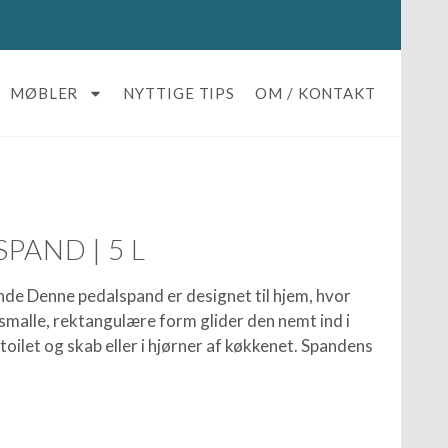
MØBLER
NYTTIGE TIPS
OM / KONTAKT
PAND | 5 L
e Denne pedalspand er designet til hjem, hvor
smalle, rektangulære form glider den nemt ind i
ilet og skab eller i hjørner af køkkenet. Spandens