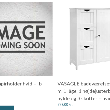
apirholder hvid – Ib
VASAGLE badeværelses
m. 1 låge, 1 højdejuster
hylde og 3 skuffer – h
779,00
kr.