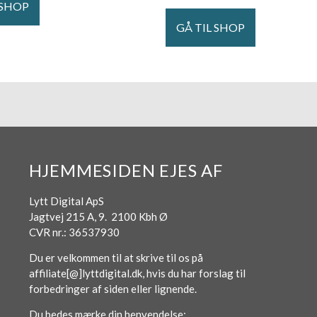
 SHOP
GÅ TIL SHOP
HJEMMESIDEN EJES AF
Lytt Digital ApS
Jagtvej 215 A, 9. 2100 Kbh Ø
CVR nr.: 36537930
Du er velkommen til at skrive til os på
affiliate[@]lyttdigital.dk, hvis du har forslag til
forbedringer af siden eller lignende.
Du bedes mærke din henvendelse: