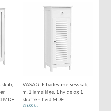
skab,
VASAGLE badeværelsesskab,
bar
m. 1 lamellåge, 1 hylde og 1
vid MDF
skuffe – hvid MDF
729,00
kr.