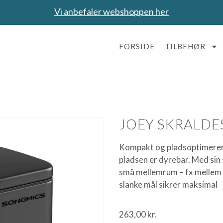
Vi anbefaler webshoppen her
FORSIDE
TILBEHØR
JOEY SKRALDES
Kompakt og pladsoptimerend
pladsen er dyrebar. Med sin 
små mellemrum – fx mellem to
slanke mål sikrer maksimal
263,00
kr.