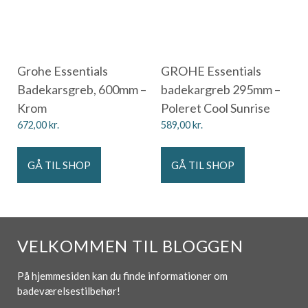
Grohe Essentials
GROHE Essentials
Badekarsgreb, 600mm –
badekargreb 295mm –
Krom
Poleret Cool Sunrise
672,00
kr.
589,00
kr.
GÅ TIL SHOP
GÅ TIL SHOP
VELKOMMEN TIL BLOGGEN
På hjemmesiden kan du finde informationer om
badeværelsestilbehør!