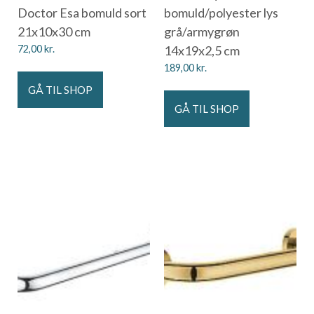
Doctor Esa bomuld sort
bomuld/polyester lys
21x10x30 cm
grå/armygrøn
72,00
kr.
14x19x2,5 cm
189,00
kr.
GÅ TIL SHOP
GÅ TIL SHOP