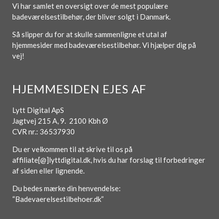
Vi har samlet en oversigt over de mest populære
badeværelsestilbehør, der bliver solgt i Danmark.
Så slipper du for at skulle sammenligne et utal af
hjemmesider med badeværelsestilbehør. Vi hjælper dig på
vej!
HJEMMESIDEN EJES AF
Lytt Digital ApS
Jagtvej 215 A, 9. 2100 Kbh Ø
CVR nr.: 36537930
Du er velkommen til at skrive til os på
affiliate[@]lyttdigital.dk, hvis du har forslag til forbedringer
af siden eller lignende.
Du bedes mærke din henvendelse:
“Badevaerelsestilbehoer.dk”