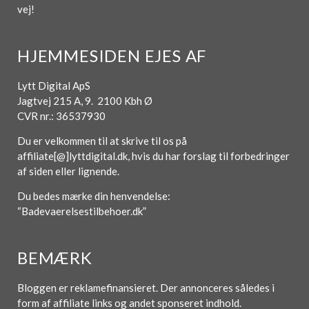
vej!
HJEMMESIDEN EJES AF
Lytt Digital ApS
Jagtvej 215 A, 9. 2100 Kbh Ø
CVR nr.: 36537930
Du er velkommen til at skrive til os på
affiliate[@]lyttdigital.dk, hvis du har forslag til forbedringer
af siden eller lignende.
Du bedes mærke din henvendelse:
“Badevaerelsestilbehoer.dk”
BEMÆRK
Bloggen er reklamefinansieret. Der annonceres således i
form af affiliate links og andet sponseret indhold.