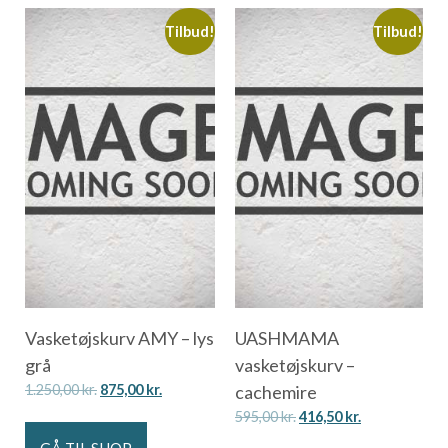
Tilbud!
Tilbud!
Vasketøjskurv AMY – lys
UASHMAMA
grå
vasketøjskurv –
1.250,00
kr.
875,00
kr.
cachemire
595,00
kr.
416,50
kr.