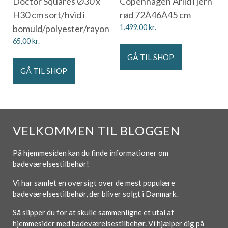
Doctor Squares Ø30 x
Copenhagen Arild i jern
H30 cm sort/hvid i
rød 72Ã46Ã45 cm
bomuld/polyester/rayon
1.499,00
kr.
65,00
kr.
GÅ TIL SHOP
GÅ TIL SHOP
VELKOMMEN TIL BLOGGEN
På hjemmesiden kan du finde informationer om
badeværelsestilbehør!
Vi har samlet en oversigt over de mest populære
badeværelsestilbehør, der bliver solgt i Danmark.
Så slipper du for at skulle sammenligne et utal af
hjemmesider med badeværelsestilbehør. Vi hjælper dig på