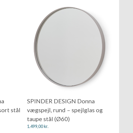
na
SPINDER DESIGN Donna
sort stål
vægspejl, rund – spejlglas og
taupe stål (Ø60)
1.499,00
kr.