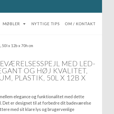
MØBLER
NYTTIGE TIPS
OM / KONTAKT
k, 50l x 12b x 70h cm
EVÆRELSESSPEJL MED LED-
EGANT OG HØJ KVALITET,
M, PLASTIK, 50L X 12B X
mellem elegance og funktionalitet med dette
 Det er designet til at forbedre dit badeværelse
ttere med sit klare lys og brugervenlige