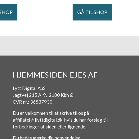
 SHOP
GÅ TIL SHOP
HJEMMESIDEN EJES AF
Lytt Digital ApS
Jagtvej 215 A, 9. 2100 Kbh Ø
CVR nr.: 36537930
Du er velkommen til at skrive til os på
affiliate[@]lyttdigital.dk, hvis du har forslag til
forbedringer af siden eller lignende.
Du bedes mærke din henvendelse: