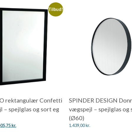
Tilbud!
 rektangulær Confetti
SPINDER DESIGN Don
 – spejlglas og sort eg
vægspejl – spejlglas og 
)
(Ø60)
505,75
kr.
1.439,00
kr.