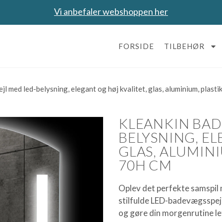
Vi anbefaler webshoppen her
FORSIDE
TILBEHØR
l med led-belysning, elegant og høj kvalitet, glas, aluminium, plasti
KLEANKIN BAD
BELYSNING, EL
GLAS, ALUMINIU
70H CM
Oplev det perfekte samspil 
stilfulde LED-badevægsspejl.
og gøre din morgenrutine le