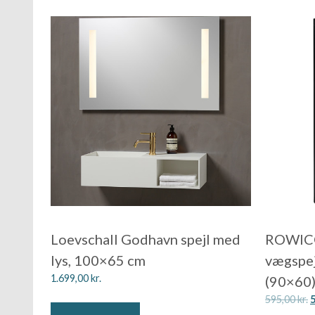
Loevschall Godhavn spejl med
ROWICO
lys, 100×65 cm
vægspejl
1.699,00
kr.
(90×60
595,00
kr.