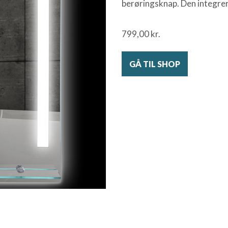
berøringsknap. Den integre
799,00
kr.
GÅ TIL SHOP