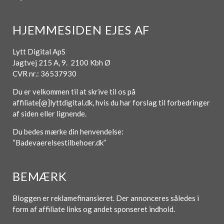
HJEMMESIDEN EJES AF
Lytt Digital ApS
Jagtvej 215 A, 9. 2100 Kbh Ø
CVR nr.: 36537930
Du er velkommen til at skrive til os på
affiliate[@]lyttdigital.dk, hvis du har forslag til forbedringer
af siden eller lignende.
Du bedes mærke din henvendelse:
“Badevaerelsestilbehoer.dk”
BEMÆRK
Bloggen er reklamefinansieret. Der annonceres således i
form af affiliate links og andet sponseret indhold.