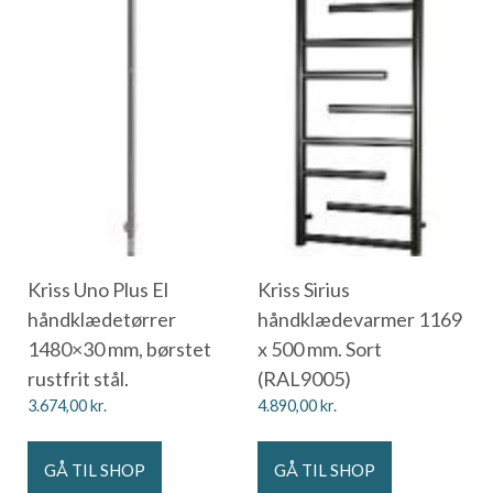
Kriss Uno Plus El
Kriss Sirius
håndklædetørrer
håndklædevarmer 1169
1480×30 mm, børstet
x 500 mm. Sort
rustfrit stål.
(RAL9005)
3.674,00
kr.
4.890,00
kr.
GÅ TIL SHOP
GÅ TIL SHOP