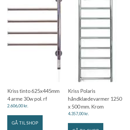
Kriss tinto 625x445mm
Kriss Polaris
4 arme 30w pol. rf
håndklædevarmer 1250
2.606,00
kr.
x 500 mm. Krom
4.357,00
kr.
GÅ TIL SHOP