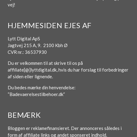
vej!
HJEMMESIDEN EJES AF
Lytt Digital ApS
Jagtvej 215 A, 9. 2100 Kbh Ø
CVR nr.: 36537930
Du er velkommen til at skrive til os på
affiliate[@]lyttdigital.dk, hvis du har forslag til forbedringer
af siden eller lignende.
Du bedes mærke din henvendelse:
“Badevaerelsestilbehoer.dk”
BEMÆRK
Bloggen er reklamefinansieret. Der annonceres således i
form af affiliate links og andet sponseret indhold.