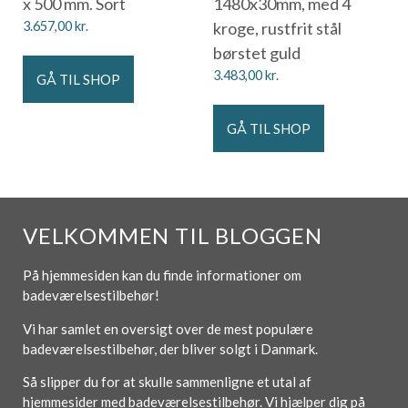
x 500 mm. Sort
1480x30mm, med 4
3.657,00
kr.
kroge, rustfrit stål
børstet guld
3.483,00
kr.
GÅ TIL SHOP
GÅ TIL SHOP
VELKOMMEN TIL BLOGGEN
På hjemmesiden kan du finde informationer om
badeværelsestilbehør!
Vi har samlet en oversigt over de mest populære
badeværelsestilbehør, der bliver solgt i Danmark.
Så slipper du for at skulle sammenligne et utal af
hjemmesider med badeværelsestilbehør. Vi hjælper dig på