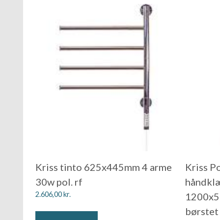
Kriss tinto 625x445mm 4 arme
Kriss Po
30w pol. rf
håndkl
2.606,00
kr.
1200x5
børstet 