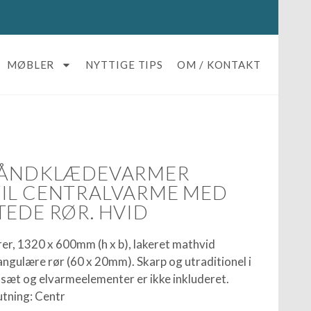
MØBLER
NYTTIGE TIPS
OM / KONTAKT
 HÅNDKLÆDEVARMER
IL CENTRALVARME MED
TEDE RØR. HVID
r, 1320 x 600mm (h x b), lakeret mathvid
ngulære rør (60 x 20mm). Skarp og utraditionel i
ilsæt og elvarmeelementer er ikke inkluderet.
utning: Centr