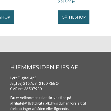
.
2.915,00
kr.
 SHOP
GÅ TIL SHOP
HJEMMESIDEN EJES AF
Lytt Digital ApS
Jagtvej 215 A, 9. 2100 Kbh Ø
CVR nr.: 36537930
Du er velkommen til at skrive til os på
affiliate[@]lyttdigital.dk, hvis du har forslag til
forbedringer af siden eller lignende.