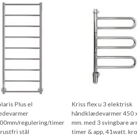
laris Plus el
Kriss flex u 3 elektrisk
ædevarmer
håndklædevarmer 450 
00mm/regulering/timer
mm. med 3 svingbare ar
rustfri stål
timer & app, 41watt. kr