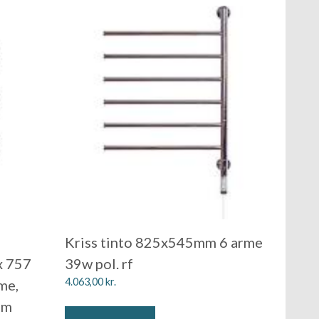
Kriss tinto 825x545mm 6 arme
x 757
39w pol. rf
4.063,00
kr.
me,
om