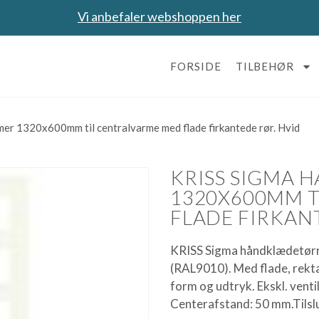
Vi anbefaler webshoppen her
FORSIDE
TILBEHØR
er 1320x600mm til centralvarme med flade firkantede rør. Hvid
KRISS SIGMA
1320X600MM T
FLADE FIRKAN
KRISS Sigma håndklædetørre
(RAL9010). Med flade, rekta
form og udtryk. Ekskl. vent
Centerafstand: 50 mm.Tilsl