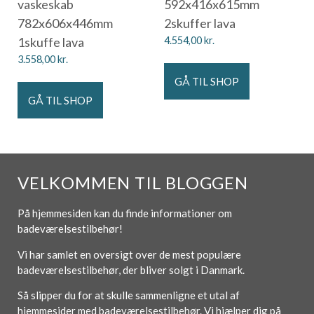
vaskeskab
592x416x615mm
782x606x446mm
2skuffer lava
1skuffe lava
4.554,00
kr.
3.558,00
kr.
GÅ TIL SHOP
GÅ TIL SHOP
VELKOMMEN TIL BLOGGEN
På hjemmesiden kan du finde informationer om
badeværelsestilbehør!
Vi har samlet en oversigt over de mest populære
badeværelsestilbehør, der bliver solgt i Danmark.
Så slipper du for at skulle sammenligne et utal af
hjemmesider med badeværelsestilbehør. Vi hjælper dig på