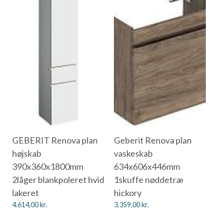
GEBERIT Renova plan
Geberit Renova plan
højskab
vaskeskab
390x360x1800mm
634x606x446mm
2låger blankpoleret hvid
1skuffe nøddetræ
lakeret
hickory
4.614,00
kr.
3.359,00
kr.