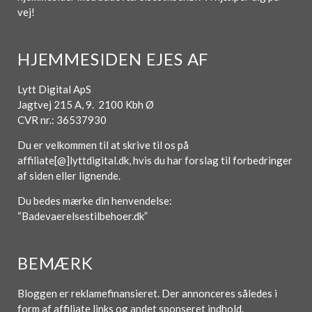
vej!
HJEMMESIDEN EJES AF
Lytt Digital ApS
Jagtvej 215 A, 9. 2100 Kbh Ø
CVR nr.: 36537930
Du er velkommen til at skrive til os på
affiliate[@]lyttdigital.dk, hvis du har forslag til forbedringer
af siden eller lignende.
Du bedes mærke din henvendelse:
“Badevaerelsestilbehoer.dk”
BEMÆRK
Bloggen er reklamefinansieret. Der annonceres således i
form af affiliate links og andet sponseret indhold.