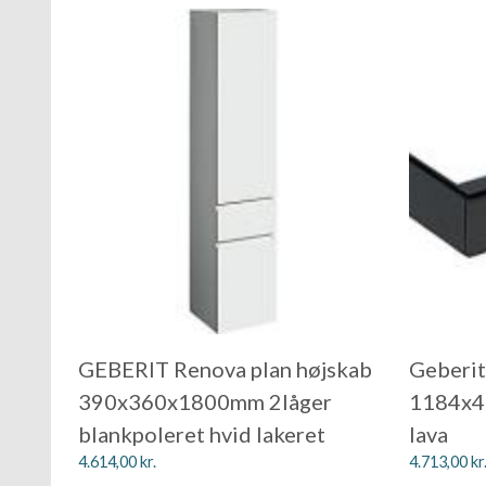
GEBERIT Renova plan højskab
Geberit
390x360x1800mm 2låger
1184x4
blankpoleret hvid lakeret
lava
4.614,00
kr.
4.713,00
kr