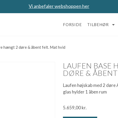
Vi anbefaler webshoppen her
FORSIDE
TILBEHØR
re hængt 2 døre & åbent felt. Mat hvid
LAUFEN BASE 
DØRE & ÅBENT 
Laufen højskab med 2 døre A
glas hylder 1 åben rum
5.659,00
kr.