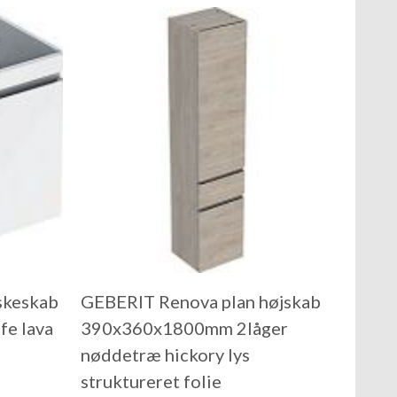
skeskab
GEBERIT Renova plan højskab
e lava
390x360x1800mm 2låger
nøddetræ hickory lys
struktureret folie