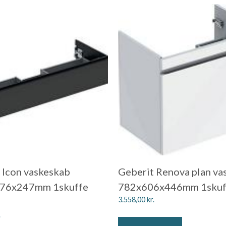
 Icon vaskeskab
Geberit Renova plan va
76x247mm 1skuffe
782x606x446mm 1skuff
3.558,00
kr.
.