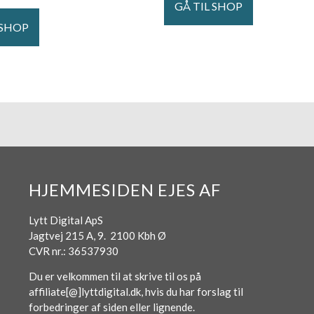
GÅ TIL SHOP
 SHOP
HJEMMESIDEN EJES AF
Lytt Digital ApS
Jagtvej 215 A, 9. 2100 Kbh Ø
CVR nr.: 36537930
Du er velkommen til at skrive til os på
affiliate[@]lyttdigital.dk, hvis du har forslag til
forbedringer af siden eller lignende.