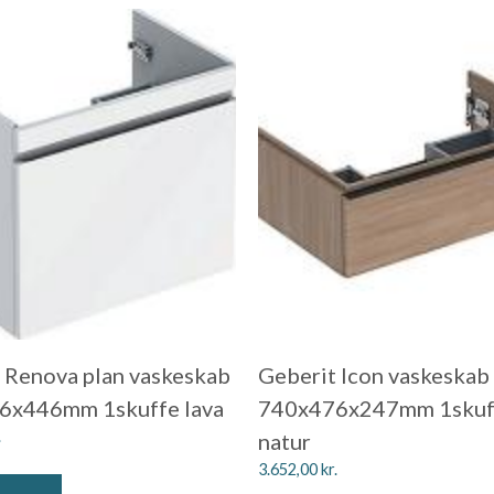
 Renova plan vaskeskab
Geberit Icon vaskeskab
6x446mm 1skuffe lava
740x476x247mm 1skuf
.
natur
3.652,00
kr.