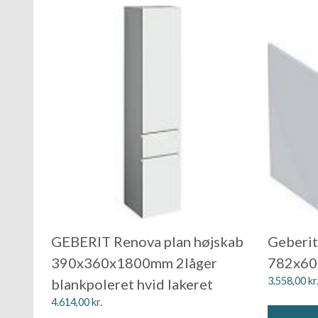
GEBERIT Renova plan højskab
Geberit
390x360x1800mm 2låger
782x60
3.558,00
kr
blankpoleret hvid lakeret
4.614,00
kr.