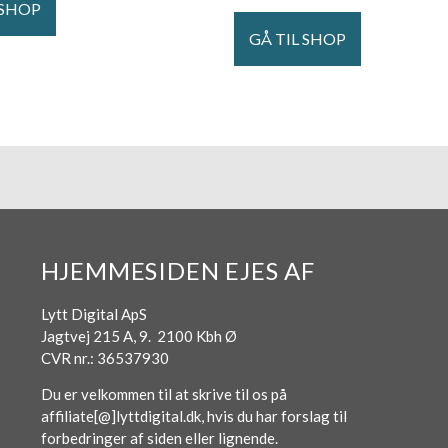
 SHOP
GÅ TIL SHOP
HJEMMESIDEN EJES AF
Lytt Digital ApS
Jagtvej 215 A, 9. 2100 Kbh Ø
CVR nr.: 36537930
Du er velkommen til at skrive til os på
affiliate[@]lyttdigital.dk, hvis du har forslag til
forbedringer af siden eller lignende.