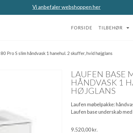
Vi anbefaler webshoppen her
FORSIDE
TILBEHØR
0 Pro S slim håndvask 1 hanehul. 2 skuffer, hvid højglans
LAUFEN BASE M
HÅNDVASK 1 H
HØJGLANS
Laufen møbelpakke: håndvas
Laufen base underskab med 
9.520,00
kr.