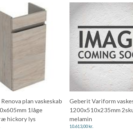
 Renova plan vaskeskab
Geberit Variform vaske
0x605mm 1låge
1200x510x235mm 2sku
æ hickory lys
melamin
.
10.613,00
kr.