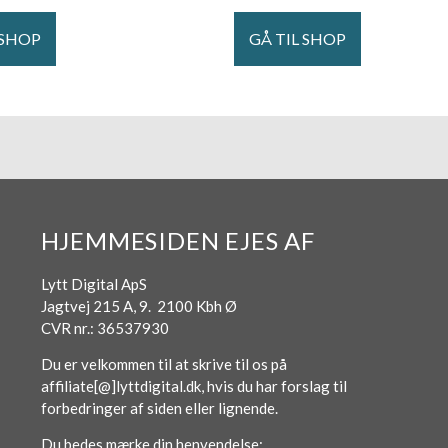
 SHOP
GÅ TIL SHOP
HJEMMESIDEN EJES AF
Lytt Digital ApS
Jagtvej 215 A, 9. 2100 Kbh Ø
CVR nr.: 36537930
Du er velkommen til at skrive til os på
affiliate[@]lyttdigital.dk, hvis du har forslag til
forbedringer af siden eller lignende.
Du bedes mærke din henvendelse: