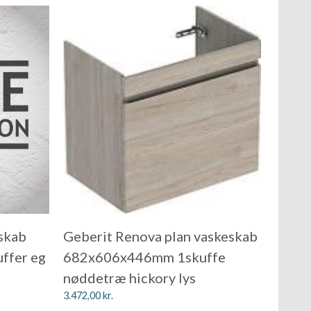
skab
Geberit Renova plan vaskeskab
ffer eg
682x606x446mm 1skuffe
nøddetræ hickory lys
3.472,00
kr.