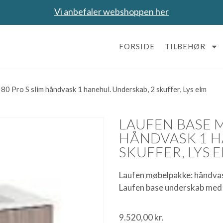
Vi anbefaler webshoppen her
FORSIDE
TILBEHØR
80 Pro S slim håndvask 1 hanehul. Underskab, 2 skuffer, Lys elm
LAUFEN BASE M
HÅNDVASK 1 H
SKUFFER, LYS 
Laufen møbelpakke: håndvas
Laufen base underskab med 
9.520,00
kr.