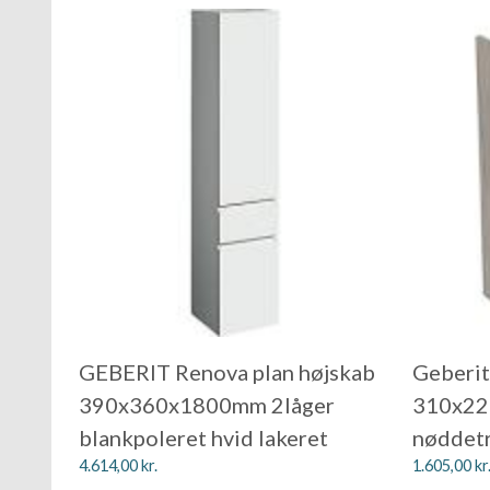
GEBERIT Renova plan højskab
Geberit
390x360x1800mm 2låger
310x22
blankpoleret hvid lakeret
nøddetr
4.614,00
kr.
1.605,00
kr