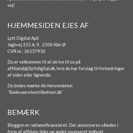
vej!
HJEMMESIDEN EJES AF
Lytt Digital ApS
Jagtvej 215 A, 9. 2100 Kbh Ø
CVR nr.: 36537930
Du er velkommen til at skrive til os på
affiliate[@]lyttdigital.dk, hvis du har forslag til forbedringer
af siden eller lignende.
Du bedes mærke din henvendelse:
“Badevaerelsestilbehoer.dk”
BEMÆRK
Bloggen er reklamefinansieret. Der annonceres således i
form af affiliate links og andet sponseret indhold.