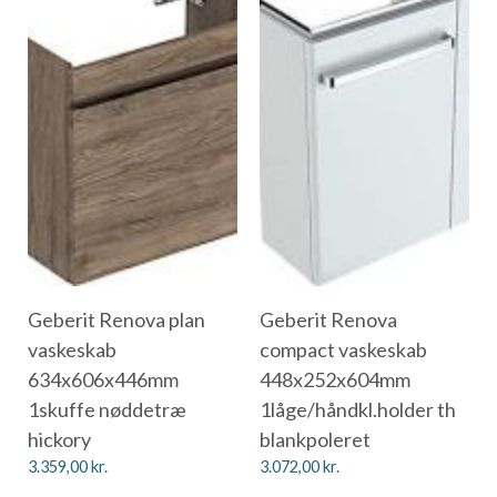
Geberit Renova plan
Geberit Renova
vaskeskab
compact vaskeskab
634x606x446mm
448x252x604mm
1skuffe nøddetræ
1låge/håndkl.holder th
hickory
blankpoleret
3.359,00
kr.
3.072,00
kr.