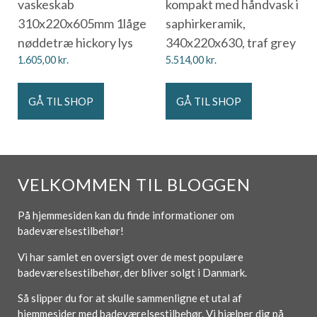
vaskeskab
kompakt med håndvask i
310x220x605mm 1låge
saphirkeramik,
nøddetræ hickory lys
340x220x630, traf grey
1.605,00
kr.
5.514,00
kr.
GÅ TIL SHOP
GÅ TIL SHOP
VELKOMMEN TIL BLOGGEN
På hjemmesiden kan du finde informationer om
badeværelsestilbehør!
Vi har samlet en oversigt over de mest populære
badeværelsestilbehør, der bliver solgt i Danmark.
Så slipper du for at skulle sammenligne et utal af
hjemmesider med badeværelsestilbehør. Vi hjælper dig på