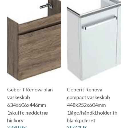
Geberit Renova plan
Geberit Renova
vaskeskab
compact vaskeskab
634x606x446mm
448x252x604mm
1skuffe nøddetræ
1låge/håndkl.holder th
hickory
blankpoleret
3.359,00
kr.
3.072,00
kr.