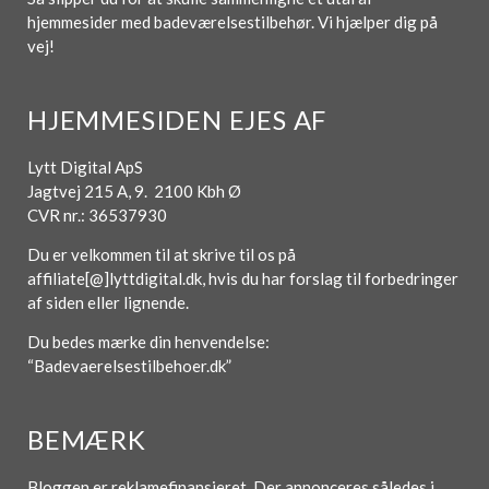
hjemmesider med badeværelsestilbehør. Vi hjælper dig på
vej!
HJEMMESIDEN EJES AF
Lytt Digital ApS
Jagtvej 215 A, 9. 2100 Kbh Ø
CVR nr.: 36537930
Du er velkommen til at skrive til os på
affiliate[@]lyttdigital.dk, hvis du har forslag til forbedringer
af siden eller lignende.
Du bedes mærke din henvendelse:
“Badevaerelsestilbehoer.dk”
BEMÆRK
Bloggen er reklamefinansieret. Der annonceres således i