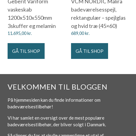
Geberit Variform
VCM NORDIC Malira
vaskeskab
badeværelsesspejl,
1200x510x550mm
rektangulær – spejlglas
3skuffer eg melamin
og hvid træ (45×60)
11.695,00
kr.
689,00
kr.
GÅ TIL SHOP
GÅ TIL SHOP
VELKOMMEN TIL BLOGGEN
På hjemmesiden kan du finde informationer om
badeværelsestilbehør!
Vi har samlet en oversigt over de mest populære
badeværelsestilbehør, der bliver solgt i Danmark.
Så slipper du for at skulle sammenligne et utal af