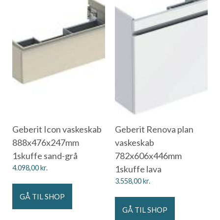
Geberit Icon vaskeskab
Geberit Renova plan
888x476x247mm
vaskeskab
1skuffe sand-grå
782x606x446mm
4.098,00
kr.
1skuffe lava
3.558,00
kr.
GÅ TIL SHOP
GÅ TIL SHOP