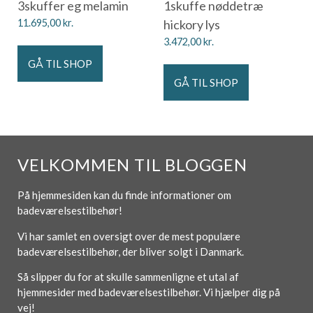
3skuffer eg melamin
1skuffe nøddetræ
11.695,00
kr.
hickory lys
3.472,00
kr.
GÅ TIL SHOP
GÅ TIL SHOP
VELKOMMEN TIL BLOGGEN
På hjemmesiden kan du finde informationer om
badeværelsestilbehør!
Vi har samlet en oversigt over de mest populære
badeværelsestilbehør, der bliver solgt i Danmark.
Så slipper du for at skulle sammenligne et utal af
hjemmesider med badeværelsestilbehør. Vi hjælper dig på
vej!