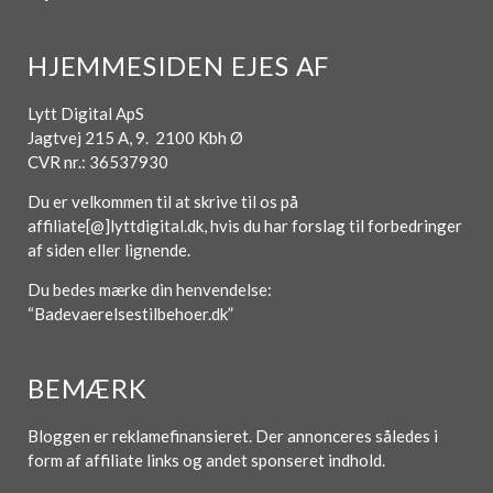
HJEMMESIDEN EJES AF
Lytt Digital ApS
Jagtvej 215 A, 9. 2100 Kbh Ø
CVR nr.: 36537930
Du er velkommen til at skrive til os på
affiliate[@]lyttdigital.dk, hvis du har forslag til forbedringer
af siden eller lignende.
Du bedes mærke din henvendelse:
“Badevaerelsestilbehoer.dk”
BEMÆRK
Bloggen er reklamefinansieret. Der annonceres således i
form af affiliate links og andet sponseret indhold.