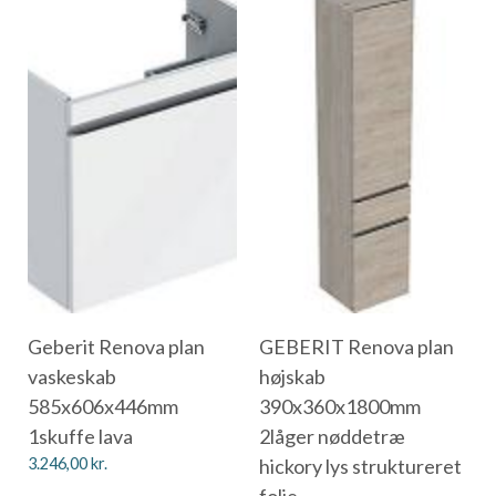
Geberit Renova plan
GEBERIT Renova plan
vaskeskab
højskab
585x606x446mm
390x360x1800mm
1skuffe lava
2låger nøddetræ
3.246,00
kr.
hickory lys struktureret
folie