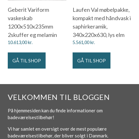
Geberit Variform
Laufen Val møbelpakke,
vaskeskab
kompakt med håndvask i
1200x510x235mm
saphirkeramik,
2skuffer eg melamin
340x220x630, lys elm
10.613,00
kr.
5.561,00
kr.
GÅ TIL SHOP
GÅ TIL SHOP
VELKOMMEN TIL BLOGGEN
På hjemmesiden kan du finde informationer om
badeværelsestilbehør!
Vi har samlet en oversigt over de mest populære
badeværelsestilbehør, der bliver solgt i Danmark.