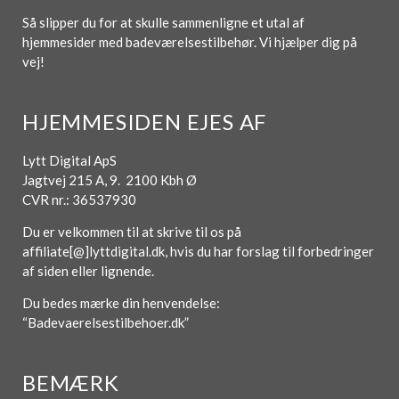
Så slipper du for at skulle sammenligne et utal af
hjemmesider med badeværelsestilbehør. Vi hjælper dig på
vej!
HJEMMESIDEN EJES AF
Lytt Digital ApS
Jagtvej 215 A, 9. 2100 Kbh Ø
CVR nr.: 36537930
Du er velkommen til at skrive til os på
affiliate[@]lyttdigital.dk, hvis du har forslag til forbedringer
af siden eller lignende.
Du bedes mærke din henvendelse:
“Badevaerelsestilbehoer.dk”
BEMÆRK