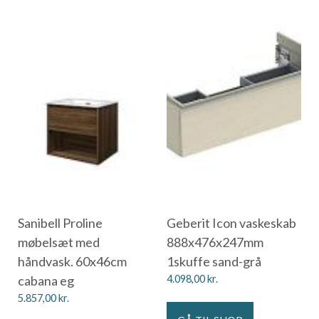
Sanibell Proline
Geberit Icon vaskeskab
møbelsæt med
888x476x247mm
håndvask. 60x46cm
1skuffe sand-grå
cabana eg
4.098,00
kr.
5.857,00
kr.