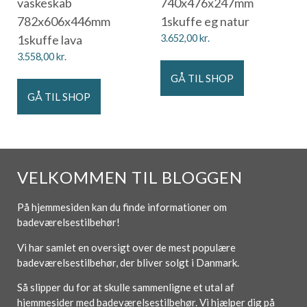
vaskeskab
740x476x247mm
782x606x446mm
1skuffe eg natur
1skuffe lava
3.652,00
kr.
3.558,00
kr.
GÅ TIL SHOP
GÅ TIL SHOP
VELKOMMEN TIL BLOGGEN
På hjemmesiden kan du finde informationer om
badeværelsestilbehør!
Vi har samlet en oversigt over de mest populære
badeværelsestilbehør, der bliver solgt i Danmark.
Så slipper du for at skulle sammenligne et utal af
hjemmesider med badeværelsestilbehør. Vi hjælper dig på