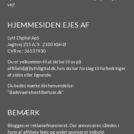
vej!
HJEMMESIDEN EJES AF
Lytt Digital ApS
Jagtvej 215 A, 9. 2100 Kbh Ø
CVR nr.: 36537930
Du er velkommen til at skrive til os på
affiliate[@]lyttdigital.dk, hvis du har forslag til forbedringer
af siden eller lignende.
Du bedes mærke din henvendelse:
“Badevaerelsestilbehoer.dk”
BEMÆRK
Bloggen er reklamefinansieret. Der annonceres således i
form af affiliate links og andet sponseret indhold.