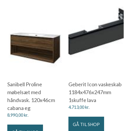
Sanibell Proline
Geberit Icon vaskeskab
møbelsæt med
1184x476x247mm
håndvask. 120x46cm
1skuffe lava
cabana eg
4.713,00
kr.
8.990,00
kr.
GÅ TIL SHOP