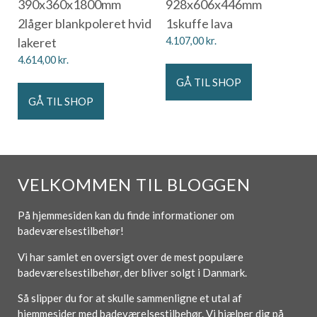
390x360x1800mm
928x606x446mm
2låger blankpoleret hvid
1skuffe lava
lakeret
4.107,00
kr.
4.614,00
kr.
GÅ TIL SHOP
GÅ TIL SHOP
VELKOMMEN TIL BLOGGEN
På hjemmesiden kan du finde informationer om
badeværelsestilbehør!
Vi har samlet en oversigt over de mest populære
badeværelsestilbehør, der bliver solgt i Danmark.
Så slipper du for at skulle sammenligne et utal af
hjemmesider med badeværelsestilbehør. Vi hjælper dig på