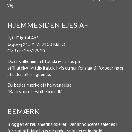
vej!
HJEMMESIDEN EJES AF
Lytt Digital ApS
Jagtvej 215 A, 9. 2100 Kbh Ø
CVR nr.: 36537930
Du er velkommen til at skrive til os på
affiliate[@]lyttdigital.dk, hvis du har forslag til forbedringer
af siden eller lignende.
Du bedes mærke din henvendelse:
“Badevaerelsestilbehoer.dk”
BEMÆRK
Bloggen er reklamefinansieret. Der annonceres således i
form af affiliate links og andet sponseret indhold.