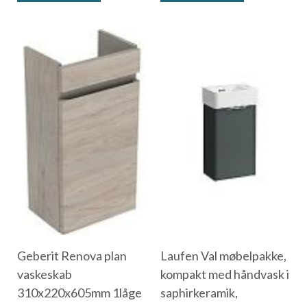
Geberit Renova plan
Laufen Val møbelpakke,
vaskeskab
kompakt med håndvask i
310x220x605mm 1låge
saphirkeramik,