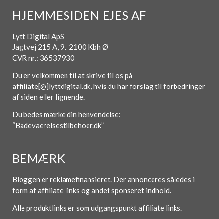
HJEMMESIDEN EJES AF
Lytt Digital ApS
Jagtvej 215 A, 9. 2100 Kbh Ø
CVR nr.: 36537930
Du er velkommen til at skrive til os på
affiliate[@]lyttdigital.dk, hvis du har forslag til forbedringer
af siden eller lignende.
Du bedes mærke din henvendelse:
“Badevaerelsestilbehoer.dk”
BEMÆRK
Bloggen er reklamefinansieret. Der annonceres således i
form af affiliate links og andet sponseret indhold.
Alle produktlinks er som udgangspunkt affiliate links.