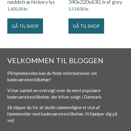
nøddetræ hickory lys
340x220x630, traf grey
1.605,00
kr.
5.514,00
kr.
GÅ TIL SHOP
GÅ TIL SHOP
VELKOMMEN TIL BLOGGEN
På hjemmesiden kan du finde informationer om
badeværelsestilbehør!
Vi har samlet en oversigt over de mest populære
badeværelsestilbehør, der bliver solgt i Danmark.
Så slipper du for at skulle sammenligne et utal af
hjemmesider med badeværelsestilbehør. Vi hjælper dig på
vej!