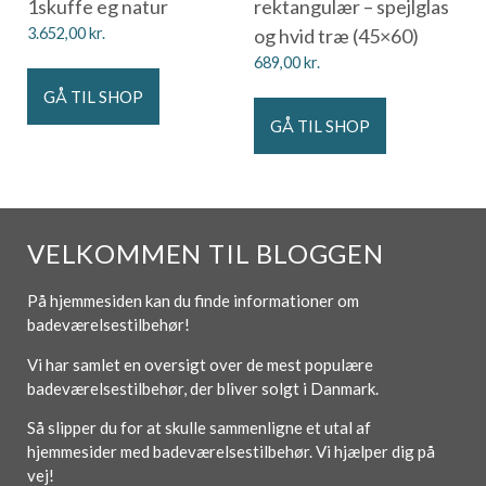
1skuffe eg natur
rektangulær – spejlglas
3.652,00
kr.
og hvid træ (45×60)
689,00
kr.
GÅ TIL SHOP
GÅ TIL SHOP
VELKOMMEN TIL BLOGGEN
På hjemmesiden kan du finde informationer om
badeværelsestilbehør!
Vi har samlet en oversigt over de mest populære
badeværelsestilbehør, der bliver solgt i Danmark.
Så slipper du for at skulle sammenligne et utal af
hjemmesider med badeværelsestilbehør. Vi hjælper dig på
vej!