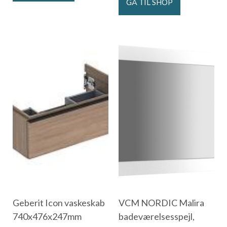
GÅ TIL SHOP
Geberit Icon vaskeskab
VCM NORDIC Malira
740x476x247mm
badeværelsesspejl,