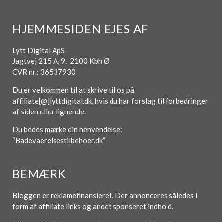
HJEMMESIDEN EJES AF
Lytt Digital ApS
Jagtvej 215 A, 9. 2100 Kbh Ø
CVR nr.: 36537930
Du er velkommen til at skrive til os på
affiliate[@]lyttdigital.dk, hvis du har forslag til forbedringer
af siden eller lignende.
Du bedes mærke din henvendelse:
“Badevaerelsestilbehoer.dk”
BEMÆRK
Bloggen er reklamefinansieret. Der annonceres således i
form af affiliate links og andet sponseret indhold.