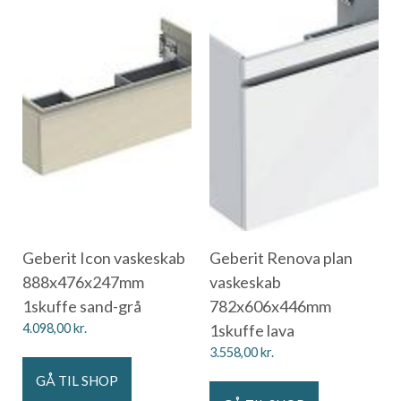
Geberit Icon vaskeskab
Geberit Renova plan
888x476x247mm
vaskeskab
1skuffe sand-grå
782x606x446mm
4.098,00
kr.
1skuffe lava
3.558,00
kr.
GÅ TIL SHOP