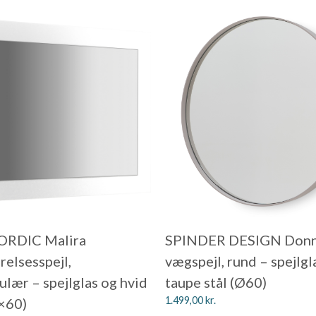
RDIC Malira
SPINDER DESIGN Don
elsesspejl,
vægspejl, rund – spejlgl
ulær – spejlglas og hvid
taupe stål (Ø60)
1.499,00
kr.
×60)