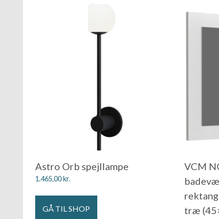
Astro Orb spejllampe
VCM NO
1.465,00
kr.
badevær
rektang
GÅ TIL SHOP
træ (45