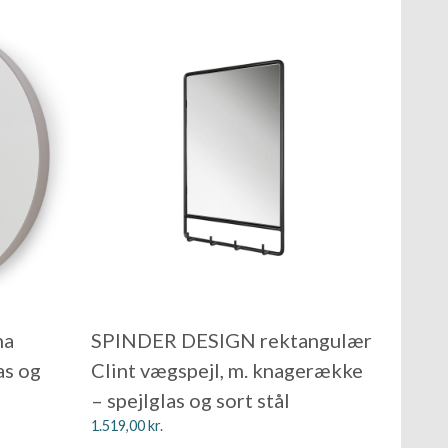
na
SPINDER DESIGN rektangulær
as og
Clint vægspejl, m. knagerække
– spejlglas og sort stål
1.519,00
kr.