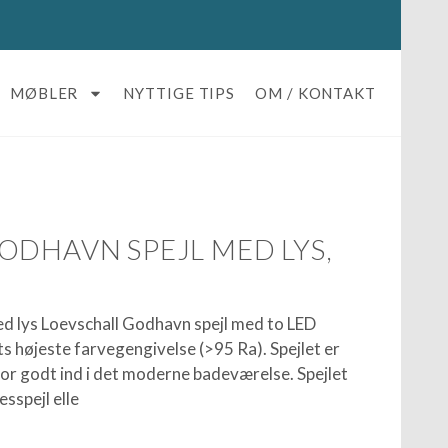
MØBLER
NYTTIGE TIPS
OM / KONTAKT
ODHAVN SPEJL MED LYS,
d lys Loevschall Godhavn spejl med to LED
s højeste farvegengivelse (>95 Ra). Spejlet er
for godt ind i det moderne badeværelse. Spejlet
sspejl elle