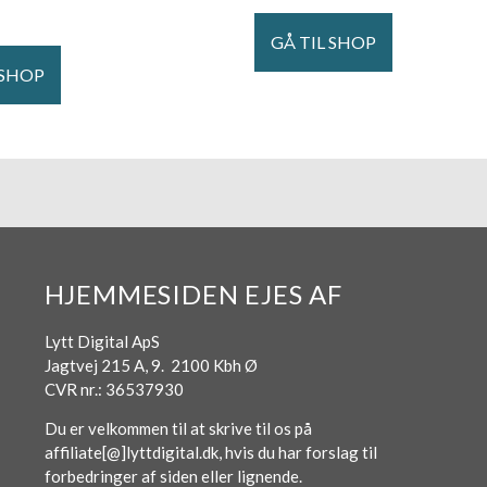
GÅ TIL SHOP
 SHOP
HJEMMESIDEN EJES AF
Lytt Digital ApS
Jagtvej 215 A, 9. 2100 Kbh Ø
CVR nr.: 36537930
Du er velkommen til at skrive til os på
affiliate[@]lyttdigital.dk, hvis du har forslag til
forbedringer af siden eller lignende.