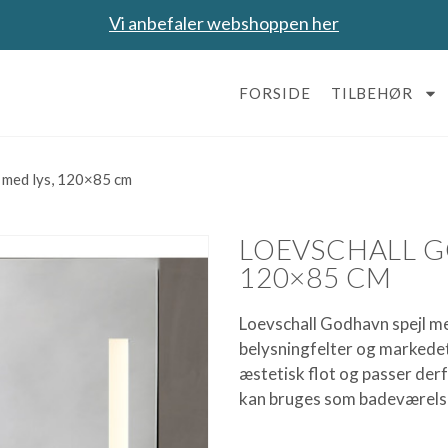
Vi anbefaler webshoppen her
FORSIDE
TILBEHØR
 med lys, 120×85 cm
LOEVSCHALL G
120×85 CM
Loevschall Godhavn spejl me
belysningfelter og markedet
æstetisk flot og passer der
kan bruges som badeværelse