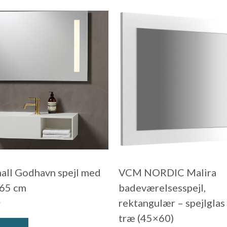
all Godhavn spejl med
VCM NORDIC Malira
×65 cm
badeværelsesspejl,
.
rektangulær – spejlglas
træ (45×60)