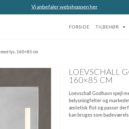
Vi anbefaler webshoppen her
FORSIDE
TILBEHØR
 med lys, 160×85 cm
LOEVSCHALL G
160×85 CM
Loevschall Godhavn spejl me
belysningfelter og markedet
æstetisk flot og passer der
kan bruges som badeværelse