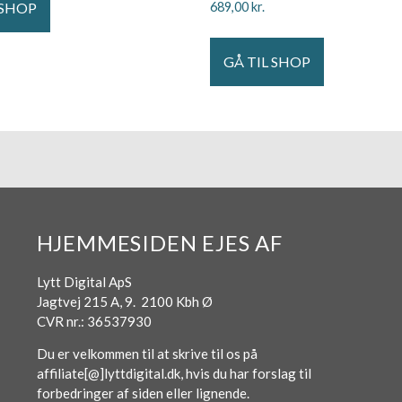
 SHOP
689,00
kr.
GÅ TIL SHOP
HJEMMESIDEN EJES AF
Lytt Digital ApS
Jagtvej 215 A, 9. 2100 Kbh Ø
CVR nr.: 36537930
Du er velkommen til at skrive til os på
affiliate[@]lyttdigital.dk, hvis du har forslag til
forbedringer af siden eller lignende.