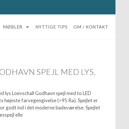
MØBLER
NYTTIGE TIPS
OM / KONTAKT
ODHAVN SPEJL MED LYS,
d lys Loevschall Godhavn spejl med to LED
s højeste farvegengivelse (>95 Ra). Spejlet er
for godt ind i det moderne badeværelse. Spejlet
sspejl elle