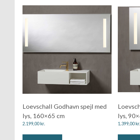
Loevschall Godhavn spejl med
Loevsch
lys, 160×65 cm
lys, 90
2.199,00
kr.
1.399,00
kr