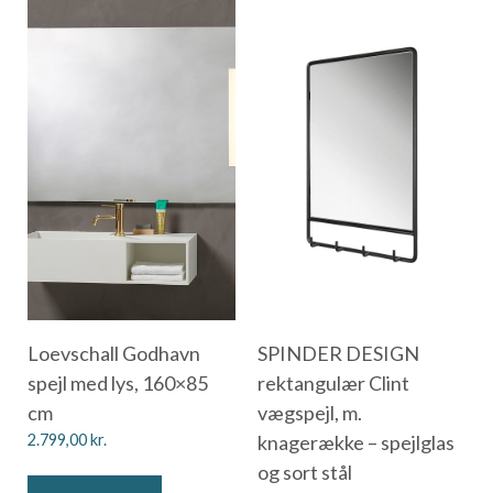
Loevschall Godhavn
SPINDER DESIGN
spejl med lys, 160×85
rektangulær Clint
cm
vægspejl, m.
2.799,00
kr.
knagerække – spejlglas
og sort stål