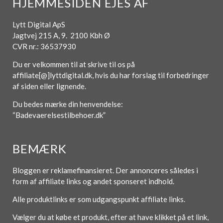
HJEMMESIDEN EJES AF
Lytt Digital ApS
Jagtvej 215 A, 9. 2100 Kbh Ø
CVR nr.: 36537930
Du er velkommen til at skrive til os på
affiliate[@]lyttdigital.dk, hvis du har forslag til forbedringer
af siden eller lignende.
Du bedes mærke din henvendelse:
“Badevaerelsestilbehoer.dk”
BEMÆRK
Bloggen er reklamefinansieret. Der annonceres således i
form af affiliate links og andet sponseret indhold.
Alle produktlinks er som udgangspunkt affiliate links.
Vælger du at købe et produkt, efter at have klikket på et link,