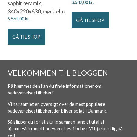
saphirkeramik,
3.542,00
kr.
340x220x630, mørk elm
5.561,00
kr.
GÅ TIL SHOP
GÅ TIL SHOP
VELKOMMEN TIL BLOGGEN
På hjemmesiden kan du finde informationer om
badeværelsestilbehør!
Vi har samlet en oversigt over de mest populære
badeværelsestilbehør, der bliver solgt i Danmark.
Så slipper du for at skulle sammenligne et utal af
hjemmesider med badeværelsestilbehør. Vi hjælper dig på
vej!