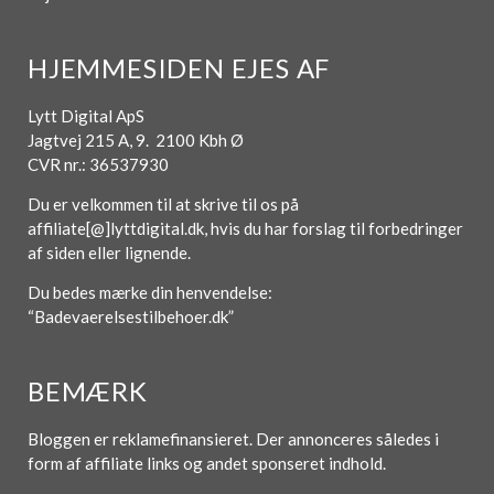
HJEMMESIDEN EJES AF
Lytt Digital ApS
Jagtvej 215 A, 9. 2100 Kbh Ø
CVR nr.: 36537930
Du er velkommen til at skrive til os på
affiliate[@]lyttdigital.dk, hvis du har forslag til forbedringer
af siden eller lignende.
Du bedes mærke din henvendelse:
“Badevaerelsestilbehoer.dk”
BEMÆRK
Bloggen er reklamefinansieret. Der annonceres således i
form af affiliate links og andet sponseret indhold.