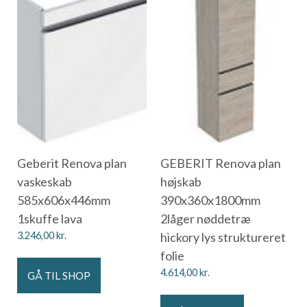
Geberit Renova plan
GEBERIT Renova plan
vaskeskab
højskab
585x606x446mm
390x360x1800mm
1skuffe lava
2låger nøddetræ
3.246,00
kr.
hickory lys struktureret
folie
4.614,00
kr.
GÅ TIL SHOP