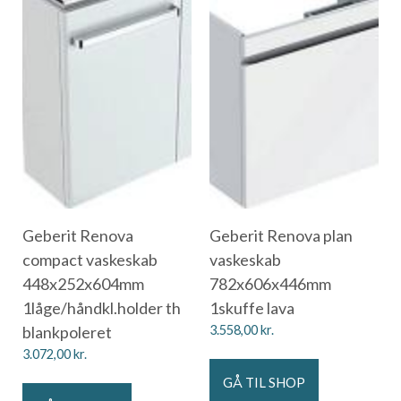
Geberit Renova
Geberit Renova plan
compact vaskeskab
vaskeskab
448x252x604mm
782x606x446mm
1låge/håndkl.holder th
1skuffe lava
blankpoleret
3.558,00
kr.
3.072,00
kr.
GÅ TIL SHOP