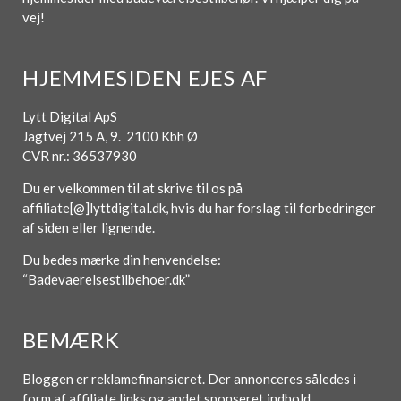
vej!
HJEMMESIDEN EJES AF
Lytt Digital ApS
Jagtvej 215 A, 9. 2100 Kbh Ø
CVR nr.: 36537930
Du er velkommen til at skrive til os på
affiliate[@]lyttdigital.dk, hvis du har forslag til forbedringer
af siden eller lignende.
Du bedes mærke din henvendelse:
“Badevaerelsestilbehoer.dk”
BEMÆRK
Bloggen er reklamefinansieret. Der annonceres således i
form af affiliate links og andet sponseret indhold.