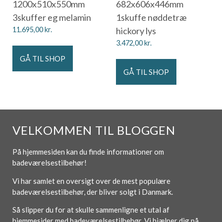
1200x510x550mm
682x606x446mm
3skuffer eg melamin
1skuffe nøddetræ
11.695,00
kr.
hickory lys
3.472,00
kr.
GÅ TIL SHOP
GÅ TIL SHOP
VELKOMMEN TIL BLOGGEN
På hjemmesiden kan du finde informationer om
badeværelsestilbehør!
Vi har samlet en oversigt over de mest populære
badeværelsestilbehør, der bliver solgt i Danmark.
Så slipper du for at skulle sammenligne et utal af
hjemmesider med badeværelsestilbehør. Vi hjælper dig på