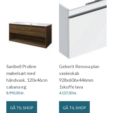
Sanibell Proline
Geberit Renova plan
møbelsæt med
vaskeskab
håndvask. 120x46cm
928x606x446mm
cabana eg
1skuffe lava
8.990,00
kr.
4.107,00
kr.
GÅ TIL SHOP
GÅ TIL SHOP