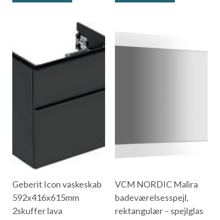
Geberit Icon vaskeskab
VCM NORDIC Malira
592x416x615mm
badeværelsesspejl,
2skuffer lava
rektangulær – spejlglas