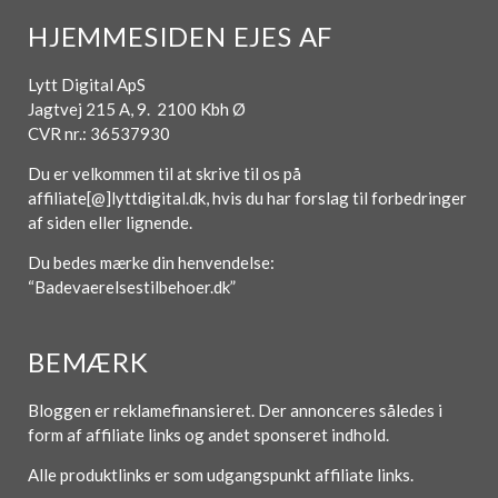
HJEMMESIDEN EJES AF
Lytt Digital ApS
Jagtvej 215 A, 9. 2100 Kbh Ø
CVR nr.: 36537930
Du er velkommen til at skrive til os på
affiliate[@]lyttdigital.dk, hvis du har forslag til forbedringer
af siden eller lignende.
Du bedes mærke din henvendelse:
“Badevaerelsestilbehoer.dk”
BEMÆRK
Bloggen er reklamefinansieret. Der annonceres således i
form af affiliate links og andet sponseret indhold.
Alle produktlinks er som udgangspunkt affiliate links.