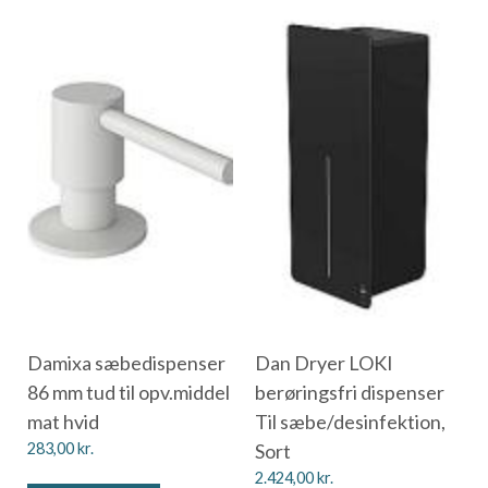
Damixa sæbedispenser
Dan Dryer LOKI
86 mm tud til opv.middel
berøringsfri dispenser
mat hvid
Til sæbe/desinfektion,
283,00
kr.
Sort
2.424,00
kr.