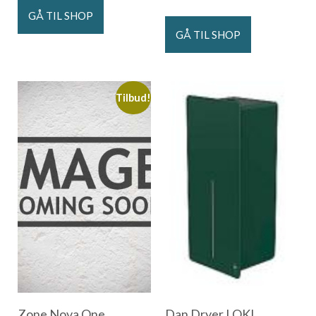
GÅ TIL SHOP
GÅ TIL SHOP
Tilbud!
Zone Nova One
Dan Dryer LOKI