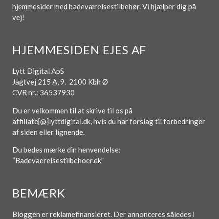
hjemmesider med badeværelsestilbehør. Vi hjælper dig på
vej!
HJEMMESIDEN EJES AF
Lytt Digital ApS
Jagtvej 215 A, 9. 2100 Kbh Ø
CVR nr.: 36537930
Du er velkommen til at skrive til os på
affiliate[@]lyttdigital.dk, hvis du har forslag til forbedringer
af siden eller lignende.
Du bedes mærke din henvendelse:
“Badevaerelsestilbehoer.dk”
BEMÆRK
Bloggen er reklamefinansieret. Der annonceres således i